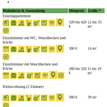
Wohnform & Ausstattung
Mietpreis
Größe *
Einzelappartement
320 bis 420
12 bis 35
€
m²
Einzelzimmer mit WC, Waschbecken und
Küche
300 €
14 m²
Einzelzimmer mit Waschbecken und
Küche
280 bis 320
11 bis 19
€
m²
Kleinwohnung (2 Zimmer)
580 €
39 m²