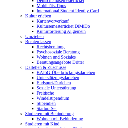
Deutschlandsemesterticket
Mobilitäts-Tipps
International Student Identity Card
Kultur erleben
Kartenvorverkauf
Kultursemesterticket DiMiDo
Kulturförderung Allgemein
Umziehen
Beraten lassen
Rechtsberatung
Psychosoziale Beratung
Wohnen und Soziales
Beratungsangebote Dritter
Darlehen & Zuschüsse
BAföG-Überbrückungsdarlehen
Unterstützungsdarlehen
Endspurt-Darlehen
Soziale Unterstützung
Freitische
Windelstipendium
Stipendien
Startup-Set
Studieren mit Behinderung
Wohnen mit Behinderung
Studieren mit Kind