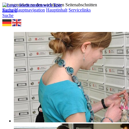
Sprungmarken zu den wichtigsten Seitenabschnitten
Suche
Hauptnavigation
Hauptinhalt
Servicelinks
Kontakt
Suche