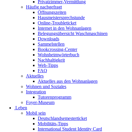
Privatzimmer-Vermittlung
Häufig nachgefragt
Öffnungszeiten
Hausmeistersprechstunde
Online-Troubleticket
Internet in den Wohnanlagen
Belegungsübersicht Waschmaschinen
Downloads
Sammelstellen
Bookcrossing-Center
Wohnheimwörterbuch
Nachhaltigkeit
Web-Tipps
FAQ
Aktuelles
Aktuelles aus den Wohnanlagen
Wohnen und Soziales
Integration
Tutorenprogramm
Foyer-Museum
Leben
Mobil sein
Deutschlandsemesterticket
Mobilitäts-Tipps
International Student Identity Card