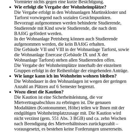
Vormieter nichts gegen eine kurze Besichtigung.
Wie erfolgt die Vergabe der Wohnheimplätze?
Die Vergabe erfolgt in den Wohnanlagen Martinskloster und
Tarforst vorwiegend nach sozialen Gesichtspunkten.
Bevorzugt aufgenommen werden behinderte Studierende,
Studierende mit Kind sowie Studierende, die nach dem
BAföG gefördert werden.
In der Wohnanlage Petrisberg können auch Studierende
aufgenommen werden, die kein BAföG erhalten.
Die Gebäude VII und VIII in der Wohnanlage Tarforst, sowie
die Wohnanlage Enercase (Gebäude IX und X der
Wohnanlage Tarforst) stehen allen Studierenden offen.
Die Vergabe der Wohnheimplätze innerhalb der einzelnen
Gruppen erfolgt in der Reihenfolge der eingehenden Anträge.
Wie lange kann ich im Wohnheim wohnen bleiben?
Die Wohndauer in den Wohnanlagen ist wegen der geringen
Anzahl an Plätzen auf 6 Semester begrenzt.
Wozu dient die Kaution?
Die Kaution ist eine Sicherheitsleistung, die vor
Mietvertragsabschluss zu erbringen ist. Die genauen
Modalitäten (Kontonummer, Höhe) teilen wir Ihnen mit der
endgültigen Wohnheimplatzzusage mit. Die Kaution wird
nicht verzinst (gem. 551 Abs. 3 BGB) und ca. zehn Wochen
nach Beendigung des Mietverhältnisses zurückgezahlt –
vorausgesetzt, es bestehen keine Forderungen unsererseits.