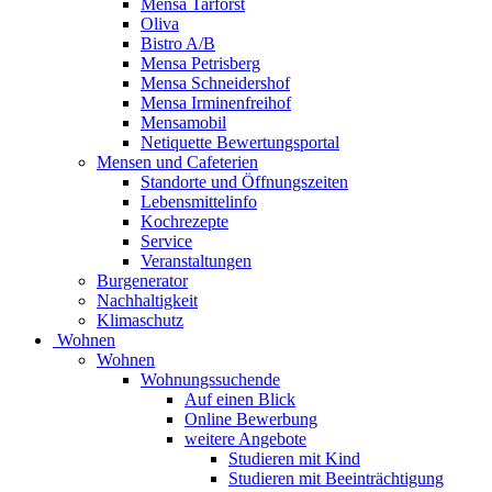
Mensa Tarforst
Oliva
Bistro A/B
Mensa Petrisberg
Mensa Schneidershof
Mensa Irminenfreihof
Mensamobil
Netiquette Bewertungsportal
Mensen und Cafeterien
Standorte und Öffnungszeiten
Lebensmittelinfo
Kochrezepte
Service
Veranstaltungen
Burgenerator
Nachhaltigkeit
Klimaschutz
Wohnen
Wohnen
Wohnungssuchende
Auf einen Blick
Online Bewerbung
weitere Angebote
Studieren mit Kind
Studieren mit Beeinträchtigung