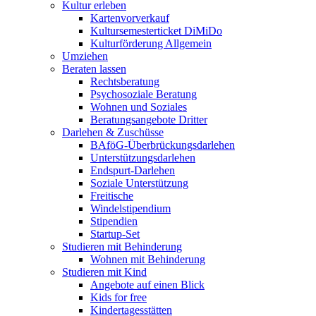
Kultur erleben
Kartenvorverkauf
Kultursemesterticket DiMiDo
Kulturförderung Allgemein
Umziehen
Beraten lassen
Rechtsberatung
Psychosoziale Beratung
Wohnen und Soziales
Beratungsangebote Dritter
Darlehen & Zuschüsse
BAföG-Überbrückungsdarlehen
Unterstützungsdarlehen
Endspurt-Darlehen
Soziale Unterstützung
Freitische
Windelstipendium
Stipendien
Startup-Set
Studieren mit Behinderung
Wohnen mit Behinderung
Studieren mit Kind
Angebote auf einen Blick
Kids for free
Kindertagesstätten