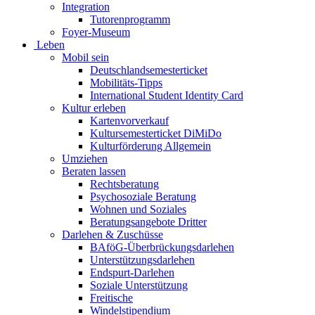
Integration
Tutorenprogramm
Foyer-Museum
Leben
Mobil sein
Deutschlandsemesterticket
Mobilitäts-Tipps
International Student Identity Card
Kultur erleben
Kartenvorverkauf
Kultursemesterticket DiMiDo
Kulturförderung Allgemein
Umziehen
Beraten lassen
Rechtsberatung
Psychosoziale Beratung
Wohnen und Soziales
Beratungsangebote Dritter
Darlehen & Zuschüsse
BAföG-Überbrückungsdarlehen
Unterstützungsdarlehen
Endspurt-Darlehen
Soziale Unterstützung
Freitische
Windelstipendium