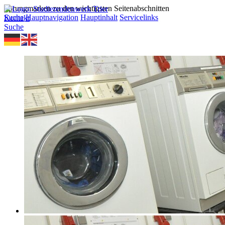
Sprungmarken zu den wichtigsten Seitenabschnitten
Suche
Hauptnavigation
Hauptinhalt
Servicelinks
Kontakt
Suche