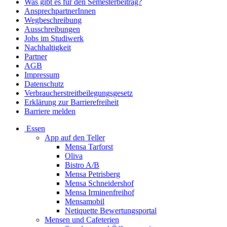
Was gibt es für den Semesterbeitrag?
AnsprechpartnerInnen
Wegbeschreibung
Ausschreibungen
Jobs im Studiwerk
Nachhaltigkeit
Partner
AGB
Impressum
Datenschutz
Verbraucherstreitbeilegungsgesetz
Erklärung zur Barrierefreiheit
Barriere melden
Essen
App auf den Teller
Mensa Tarforst
Oliva
Bistro A/B
Mensa Petrisberg
Mensa Schneidershof
Mensa Irminenfreihof
Mensamobil
Netiquette Bewertungsportal
Mensen und Cafeterien