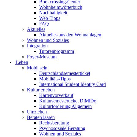
Bookcrossing-Center
Wohnheimwörterbuch
Nachhaltigkeit
Web-Tipps
FAQ
Aktuelles
Aktuelles aus den Wohnanlagen
Wohnen und Soziales
Integration
Tutorenprogramm
Foyer-Museum
Leben
Mobil sein
Deutschlandsemesterticket
Mobilitäts-Tipps
International Student Identity Card
Kultur erleben
Kartenvorverkauf
Kultursemesterticket DiMiDo
Kulturförderung Allgemein
Umziehen
Beraten lassen
Rechtsberatung
Psychosoziale Beratung
Wohnen und Soziales