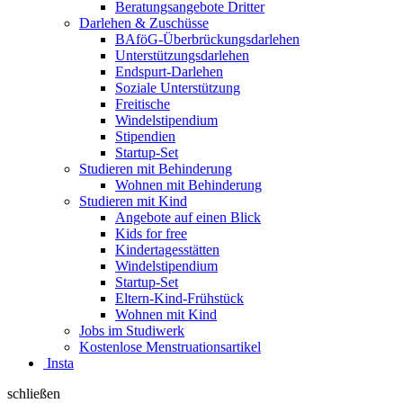
Beratungsangebote Dritter
Darlehen & Zuschüsse
BAföG-Überbrückungsdarlehen
Unterstützungsdarlehen
Endspurt-Darlehen
Soziale Unterstützung
Freitische
Windelstipendium
Stipendien
Startup-Set
Studieren mit Behinderung
Wohnen mit Behinderung
Studieren mit Kind
Angebote auf einen Blick
Kids for free
Kindertagesstätten
Windelstipendium
Startup-Set
Eltern-Kind-Frühstück
Wohnen mit Kind
Jobs im Studiwerk
Kostenlose Menstruationsartikel
Insta
schließen