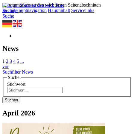
Sprungmarken zu den wichtigsten Seitenabschnitten
Suche
Hauptnavigation
Hauptinhalt
Servicelinks
Kontakt
Suche
News
1
2
3
4
5
...
vor
Suchfilter News
Suche:
Stichwort
Suchen
April 2026