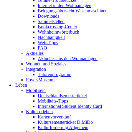
Online-Troubleticket
Internet in den Wohnanlagen
Belegungsübersicht Waschmaschinen
Downloads
Sammelstellen
Bookcrossing-Center
Wohnheimwörterbuch
Nachhaltigkeit
Web-Tipps
FAQ
Aktuelles
Aktuelles aus den Wohnanlagen
Wohnen und Soziales
Integration
Tutorenprogramm
Foyer-Museum
Leben
Mobil sein
Deutschlandsemesterticket
Mobilitäts-Tipps
International Student Identity Card
Kultur erleben
Kartenvorverkauf
Kultursemesterticket DiMiDo
Kulturförderung Allgemein