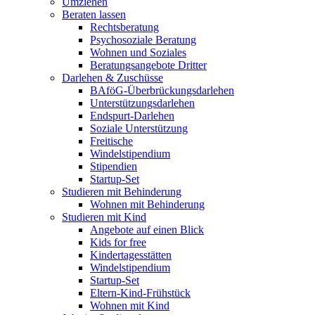
Umziehen
Beraten lassen
Rechtsberatung
Psychosoziale Beratung
Wohnen und Soziales
Beratungsangebote Dritter
Darlehen & Zuschüsse
BAföG-Überbrückungsdarlehen
Unterstützungsdarlehen
Endspurt-Darlehen
Soziale Unterstützung
Freitische
Windelstipendium
Stipendien
Startup-Set
Studieren mit Behinderung
Wohnen mit Behinderung
Studieren mit Kind
Angebote auf einen Blick
Kids for free
Kindertagesstätten
Windelstipendium
Startup-Set
Eltern-Kind-Frühstück
Wohnen mit Kind