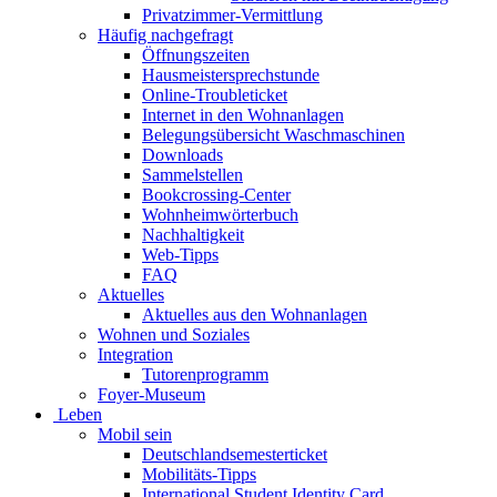
Privatzimmer-Vermittlung
Häufig nachgefragt
Öffnungszeiten
Hausmeistersprechstunde
Online-Troubleticket
Internet in den Wohnanlagen
Belegungsübersicht Waschmaschinen
Downloads
Sammelstellen
Bookcrossing-Center
Wohnheimwörterbuch
Nachhaltigkeit
Web-Tipps
FAQ
Aktuelles
Aktuelles aus den Wohnanlagen
Wohnen und Soziales
Integration
Tutorenprogramm
Foyer-Museum
Leben
Mobil sein
Deutschlandsemesterticket
Mobilitäts-Tipps
International Student Identity Card