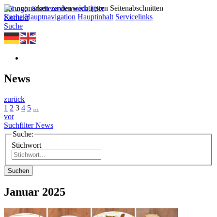
Sprungmarken zu den wichtigsten Seitenabschnitten
Suche
Hauptnavigation
Hauptinhalt
Servicelinks
Kontakt
Suche
News
zurück
1
2
3
4
5
...
vor
Suchfilter News
Suche:
Stichwort
Suchen
Januar 2025