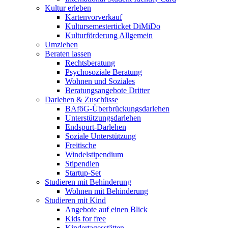
Kultur erleben
Kartenvorverkauf
Kultursemesterticket DiMiDo
Kulturförderung Allgemein
Umziehen
Beraten lassen
Rechtsberatung
Psychosoziale Beratung
Wohnen und Soziales
Beratungsangebote Dritter
Darlehen & Zuschüsse
BAföG-Überbrückungsdarlehen
Unterstützungsdarlehen
Endspurt-Darlehen
Soziale Unterstützung
Freitische
Windelstipendium
Stipendien
Startup-Set
Studieren mit Behinderung
Wohnen mit Behinderung
Studieren mit Kind
Angebote auf einen Blick
Kids for free
Kindertagesstätten