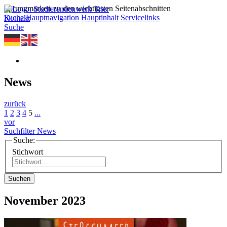
Sprungmarken zu den wichtigsten Seitenabschnitten
Suche
Hauptnavigation
Hauptinhalt
Servicelinks
Kontakt
Suche
News
zurück
1
2
3
4
5
...
vor
Suchfilter News
Suche:
Stichwort
Suchen
November 2023