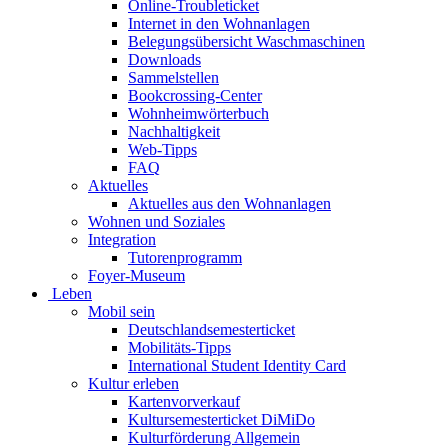
Online-Troubleticket
Internet in den Wohnanlagen
Belegungsübersicht Waschmaschinen
Downloads
Sammelstellen
Bookcrossing-Center
Wohnheimwörterbuch
Nachhaltigkeit
Web-Tipps
FAQ
Aktuelles
Aktuelles aus den Wohnanlagen
Wohnen und Soziales
Integration
Tutorenprogramm
Foyer-Museum
Leben
Mobil sein
Deutschlandsemesterticket
Mobilitäts-Tipps
International Student Identity Card
Kultur erleben
Kartenvorverkauf
Kultursemesterticket DiMiDo
Kulturförderung Allgemein