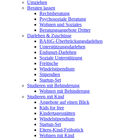
Umziehen
Beraten lassen
Rechtsberatung
Psychosoziale Beratung
Wohnen und Soziales
Beratungsangebote Dritter
Darlehen & Zuschüsse
BAföG-Überbrückungsdarlehen
Unterstützungsdarlehen
Endspurt-Darlehen
Soziale Unterstützung
Freitische
Windelstipendium
Stipendien
Startup-Set
Studieren mit Behinderung
Wohnen mit Behinderung
Studieren mit Kind
Angebote auf einen Blick
Kids for free
Kindertagesstätten
Windelstipendium
Startup-Set
Eltern-Kind-Frühstück
Wohnen mit Kind