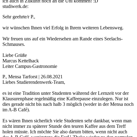
ich auch in Zukunft noch an die Uni kommen! :D
studiwerk.de:
Sehr geehrte/r P.,
wir wünschen Ihnen viel Erfolg in Ihrem weiteren Lebensweg.
Wir freuen uns auf ein Wiedersehen am Rande eines Seelachs-
Schmauses.
Liebe Grüße
Marcus Kettelhack
Leiter Campus-Gastronomie
P., Mensa Tarforst | 26.08.2021
Liebes Studierendenwerk-Team,
es ist eine Tradition unter Studenten während der Lernzeit vor der
Klausurenphase regelmäßig eine Kaffeepause einzulegen. Nur ist
dies gerade nicht bis nach halb 3 möglich (weder in der Mensa noch
im A-B Café).
Es wären Ihnen sicherlich viele Studenten sehr dankbar, wenn man
nicht immer zu späterer Stunde den teuren Kaffee aus dem Treff
holen müsste. Ich möchte Sie also darum bitten, wenn nicht auch