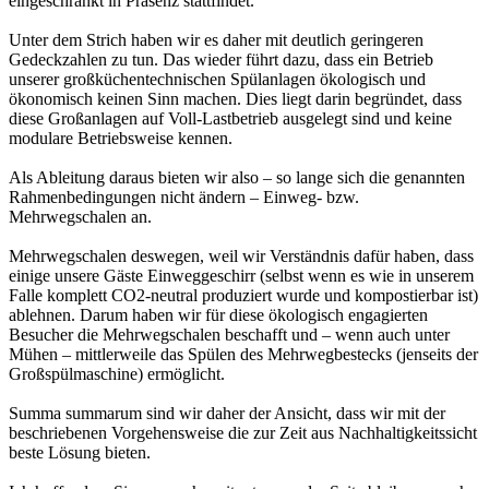
eingeschränkt in Präsenz stattfindet.
Unter dem Strich haben wir es daher mit deutlich geringeren
Gedeckzahlen zu tun. Das wieder führt dazu, dass ein Betrieb
unserer großküchentechnischen Spülanlagen ökologisch und
ökonomisch keinen Sinn machen. Dies liegt darin begründet, dass
diese Großanlagen auf Voll-Lastbetrieb ausgelegt sind und keine
modulare Betriebsweise kennen.
Als Ableitung daraus bieten wir also – so lange sich die genannten
Rahmenbedingungen nicht ändern – Einweg- bzw.
Mehrwegschalen an.
Mehrwegschalen deswegen, weil wir Verständnis dafür haben, dass
einige unsere Gäste Einweggeschirr (selbst wenn es wie in unserem
Falle komplett CO2-neutral produziert wurde und kompostierbar ist)
ablehnen. Darum haben wir für diese ökologisch engagierten
Besucher die Mehrwegschalen beschafft und – wenn auch unter
Mühen – mittlerweile das Spülen des Mehrwegbestecks (jenseits der
Großspülmaschine) ermöglicht.
Summa summarum sind wir daher der Ansicht, dass wir mit der
beschriebenen Vorgehensweise die zur Zeit aus Nachhaltigkeitssicht
beste Lösung bieten.