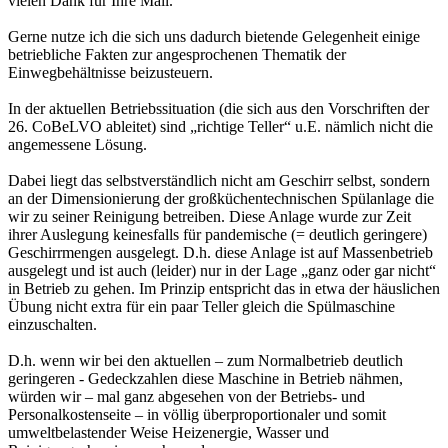
vielen Dank für Ihre Mail.
Gerne nutze ich die sich uns dadurch bietende Gelegenheit einige
betriebliche Fakten zur angesprochenen Thematik der
Einwegbehältnisse beizusteuern.
In der aktuellen Betriebssituation (die sich aus den Vorschriften der
26. CoBeLVO ableitet) sind „richtige Teller“ u.E. nämlich nicht die
angemessene Lösung.
Dabei liegt das selbstverständlich nicht am Geschirr selbst, sondern
an der Dimensionierung der großküchentechnischen Spülanlage die
wir zu seiner Reinigung betreiben. Diese Anlage wurde zur Zeit
ihrer Auslegung keinesfalls für pandemische (= deutlich geringere)
Geschirrmengen ausgelegt. D.h. diese Anlage ist auf Massenbetrieb
ausgelegt und ist auch (leider) nur in der Lage „ganz oder gar nicht“
in Betrieb zu gehen. Im Prinzip entspricht das in etwa der häuslichen
Übung nicht extra für ein paar Teller gleich die Spülmaschine
einzuschalten.
D.h. wenn wir bei den aktuellen – zum Normalbetrieb deutlich
geringeren - Gedeckzahlen diese Maschine in Betrieb nähmen,
würden wir – mal ganz abgesehen von der Betriebs- und
Personalkostenseite – in völlig überproportionaler und somit
umweltbelastender Weise Heizenergie, Wasser und