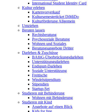
International Student Identity Card
Kultur erleben
Kartenvorverkauf
Kultursemesterticket DiMiDo
Kulturförderung Allgemein
Umziehen
Beraten lassen
Rechtsberatung
Psychosoziale Beratung
Wohnen und Soziales
Beratungsangebote Dritter
Darlehen & Zuschüsse
BAföG-Überbrückungsdarlehen
Unterstützungsdarlehen
Endspurt-Darlehen
Soziale Unterstützung
Freitische
Windelstipendium
Stipendien
Startup-Set
Studieren mit Behinderung
Wohnen mit Behinderung
Studieren mit Kind
Angebote auf einen Blick
Kids for free