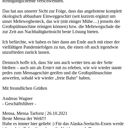
Reinigungschemie verschwenden.
Das hat aus unserer Sicht zur Folge, dass das angebotene komplett
ökologisch abbaubare Einweggeschirr (seit kurzem ergänzt um
unser Mehrwegbesteck, das wir (mit einiger Mühe…) jenseits der
Großspülmaschine reinigen können) bzw. die Mehrwegschale die
zur Zeit aus Nachhaltigkeitssicht beste Lösung bieten.
Ich befürchte, wir haben es hier dann am Ende auch mit einer der
vielfältigen Pandemiefolgen zu tun, die einen oft auch irgendwie
unzufrieden zurück lassen.
Dennoch hoffe ich, dass Sie uns auch weiter treu an der Seite
bleiben – auch um als Erste/r mit zu erleben, wie wir wieder stante
pedes zum Mensageschirr greifen und die Großspülmaschine
anwerfen, sobald wir wieder „freie Bahn“ haben.
Mit freundlichen Grüßen
Andreas Wagner
- Geschäftsführer -
Mensa, Mensa Tarforst | 26.10.2021
Beste Mensa der Welt!!!
Habe es immer hier geliebt :) Für das Alaska-Seelachs-Essen werde