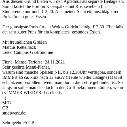
Aus diesem Grund bieten wir den Apfelmus als separate Beilage an.
Somit kostet die Portion Käsespätzle mit Röstzwiebeln für
Studierende nur noch € 2,20. Aus meiner Sicht ein unschlagbarer
Preis für ein gutes Essen.
Der günstigste Preis für ein Wok – Gericht beträgt € 2,80. Ebenfalls
ein sehr guter Preis für ein komplettes, gesundes Essen.
Mit freundlichen Grüßen
Marcus Kettelhack
Leiter Campus-Gastronomie
Fiona, Mensa Tarforst | 24.11.2021
Sehr geehrte Menü-Planer,
warum sind manche Speisen NIE bis 12.30Uhr verfügbar, sondern
IMMER ab ca. kurz nach 12 aus?? (Heute wieder Lasagne) Das ist
echt ätzend, vor allem, wenn man durch die Lehre gebunden ist. So
langsam sollte man das doch in den Griff bekommen können, wenn
es IMMER WIEDER dasselbe ist.
:-(
MfG
CB
studiwerk.de:
Sehr geehrte/r CB,