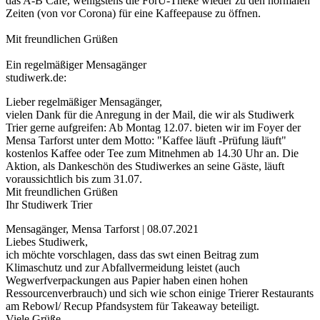
das A-B Café, wenigstens die ForU-Theke wieder zu den normalen
Zeiten (von vor Corona) für eine Kaffeepause zu öffnen.
Mit freundlichen Grüßen
Ein regelmäßiger Mensagänger
studiwerk.de:
Lieber regelmäßiger Mensagänger,
vielen Dank für die Anregung in der Mail, die wir als Studiwerk
Trier gerne aufgreifen: Ab Montag 12.07. bieten wir im Foyer der
Mensa Tarforst unter dem Motto: "Kaffee läuft -Prüfung läuft"
kostenlos Kaffee oder Tee zum Mitnehmen ab 14.30 Uhr an. Die
Aktion, als Dankeschön des Studiwerkes an seine Gäste, läuft
voraussichtlich bis zum 31.07.
Mit freundlichen Grüßen
Ihr Studiwerk Trier
Mensagänger, Mensa Tarforst | 08.07.2021
Liebes Studiwerk,
ich möchte vorschlagen, dass das swt einen Beitrag zum
Klimaschutz und zur Abfallvermeidung leistet (auch
Wegwerfverpackungen aus Papier haben einen hohen
Ressourcenverbrauch) und sich wie schon einige Trierer Restaurants
am Rebowl/ Recup Pfandsystem für Takeaway beteiligt.
Viele Grüße