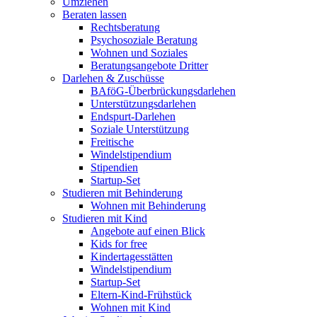
Umziehen
Beraten lassen
Rechtsberatung
Psychosoziale Beratung
Wohnen und Soziales
Beratungsangebote Dritter
Darlehen & Zuschüsse
BAföG-Überbrückungsdarlehen
Unterstützungsdarlehen
Endspurt-Darlehen
Soziale Unterstützung
Freitische
Windelstipendium
Stipendien
Startup-Set
Studieren mit Behinderung
Wohnen mit Behinderung
Studieren mit Kind
Angebote auf einen Blick
Kids for free
Kindertagesstätten
Windelstipendium
Startup-Set
Eltern-Kind-Frühstück
Wohnen mit Kind