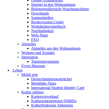
Online-Troubleticket
Internet in den Wohnanlagen
Belegungsübersicht Waschmaschinen
Downloads
Sammelstellen
Bookcrossing-Center
Wohnheimwörterbuch
Nachhaltigkeit
Web-Tipps
FAQ
Aktuelles
Aktuelles aus den Wohnanlagen
Wohnen und Soziales
Integration
Tutorenprogramm
Foyer-Museum
Leben
Mobil sein
Deutschlandsemesterticket
Mobilitäts-Tipps
International Student Identity Card
Kultur erleben
Kartenvorverkauf
Kultursemesterticket DiMiDo
Kulturförderung Allgemein