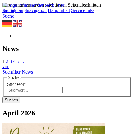
Sprungmarken zu den wichtigsten Seitenabschnitten
Suche
Hauptnavigation
Hauptinhalt
Servicelinks
Kontakt
Suche
News
1
2
3
4
5
...
vor
Suchfilter News
Suche:
Stichwort
Suchen
April 2026