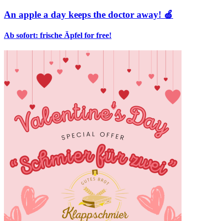
An apple a day keeps the doctor away! 🍏
Ab sofort: frische Äpfel for free!