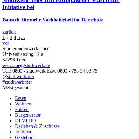
Studiwerk Trier tritt Europäischer Masthuhn-
Initiative bei
Baustein für mehr Nachhaltigkeit im Tierschutz
zurück
1
2
3
4
5
...
vor
Studierendenwerk Trier
Universitätsring 12 a
54296 Trier
welcome@studiwerk.de
Tel.: 0800 - studiwerk bzw. 0800 - 788 34 93 75
@studiwerktrier
#studiwerktrier
Meistgesucht
Essen
Wohnen
Fahren
Burgenerator
DI MI DO
Darlehen & Zuschüsse
Jobbörse
Gästebuch