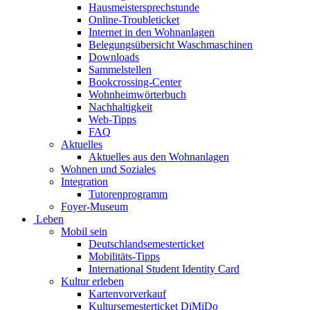
Hausmeistersprechstunde
Online-Troubleticket
Internet in den Wohnanlagen
Belegungsübersicht Waschmaschinen
Downloads
Sammelstellen
Bookcrossing-Center
Wohnheimwörterbuch
Nachhaltigkeit
Web-Tipps
FAQ
Aktuelles
Aktuelles aus den Wohnanlagen
Wohnen und Soziales
Integration
Tutorenprogramm
Foyer-Museum
Leben
Mobil sein
Deutschlandsemesterticket
Mobilitäts-Tipps
International Student Identity Card
Kultur erleben
Kartenvorverkauf
Kultursemesterticket DiMiDo