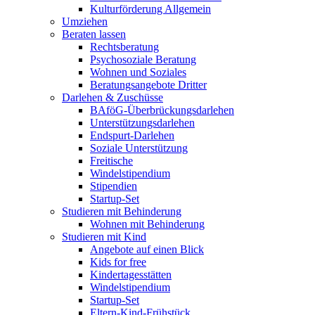
Kulturförderung Allgemein
Umziehen
Beraten lassen
Rechtsberatung
Psychosoziale Beratung
Wohnen und Soziales
Beratungsangebote Dritter
Darlehen & Zuschüsse
BAföG-Überbrückungsdarlehen
Unterstützungsdarlehen
Endspurt-Darlehen
Soziale Unterstützung
Freitische
Windelstipendium
Stipendien
Startup-Set
Studieren mit Behinderung
Wohnen mit Behinderung
Studieren mit Kind
Angebote auf einen Blick
Kids for free
Kindertagesstätten
Windelstipendium
Startup-Set
Eltern-Kind-Frühstück