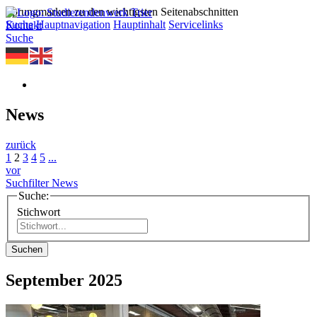
Sprungmarken zu den wichtigsten Seitenabschnitten
Suche
Hauptnavigation
Hauptinhalt
Servicelinks
Kontakt
Suche
News
zurück
1
2
3
4
5
...
vor
Suchfilter News
Suche:
Stichwort
Suchen
September 2025