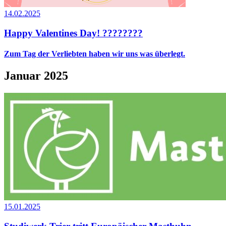
14.02.2025
Happy Valentines Day! ????????
Zum Tag der Verliebten haben wir uns was überlegt.
Januar 2025
15.01.2025