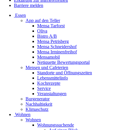
Erklärung zur Barrierefreiheit
Barriere melden
Essen
App auf den Teller
Mensa Tarforst
Oliva
Bistro A/B
Mensa Petrisberg
Mensa Schneidershof
Mensa Irminenfreihof
Mensamobil
Netiquette Bewertungsportal
Mensen und Cafeterien
Standorte und Öffnungszeiten
Lebensmittelinfo
Kochrezepte
Service
Veranstaltungen
Burgenerator
Nachhaltigkeit
Klimaschutz
Wohnen
Wohnen
Wohnungssuchende