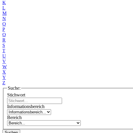
K
L
M
N
O
P
Q
R
S
T
U
V
W
X
Y
Z
Suche:
Stichwort
Informationsbereich
Bereich
Suchen