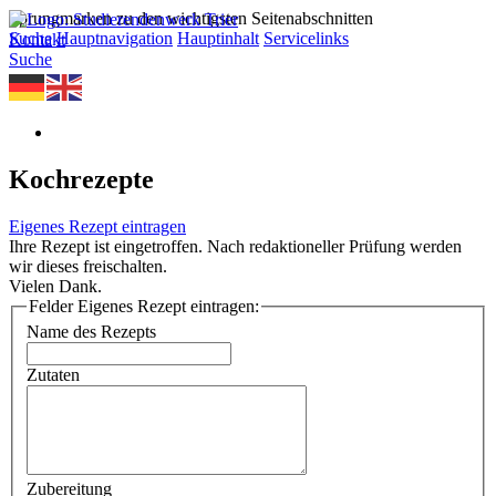
Sprungmarken zu den wichtigsten Seitenabschnitten
Suche
Hauptnavigation
Hauptinhalt
Servicelinks
Kontakt
Suche
Kochrezepte
Eigenes Rezept eintragen
Ihre Rezept ist eingetroffen. Nach redaktioneller Prüfung werden
wir dieses freischalten.
Vielen Dank.
Felder Eigenes Rezept eintragen:
Name des Rezepts
Zutaten
Zubereitung