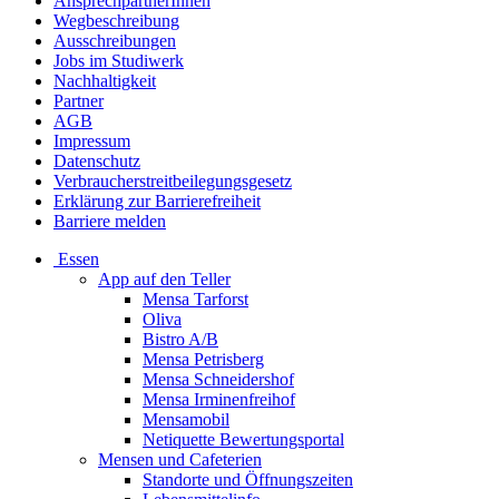
AnsprechpartnerInnen
Wegbeschreibung
Ausschreibungen
Jobs im Studiwerk
Nachhaltigkeit
Partner
AGB
Impressum
Datenschutz
Verbraucherstreitbeilegungsgesetz
Erklärung zur Barrierefreiheit
Barriere melden
Essen
App auf den Teller
Mensa Tarforst
Oliva
Bistro A/B
Mensa Petrisberg
Mensa Schneidershof
Mensa Irminenfreihof
Mensamobil
Netiquette Bewertungsportal
Mensen und Cafeterien
Standorte und Öffnungszeiten