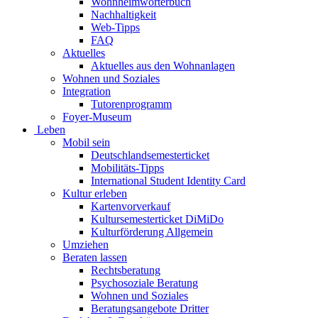
Wohnheimwörterbuch
Nachhaltigkeit
Web-Tipps
FAQ
Aktuelles
Aktuelles aus den Wohnanlagen
Wohnen und Soziales
Integration
Tutorenprogramm
Foyer-Museum
Leben
Mobil sein
Deutschlandsemesterticket
Mobilitäts-Tipps
International Student Identity Card
Kultur erleben
Kartenvorverkauf
Kultursemesterticket DiMiDo
Kulturförderung Allgemein
Umziehen
Beraten lassen
Rechtsberatung
Psychosoziale Beratung
Wohnen und Soziales
Beratungsangebote Dritter