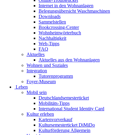
Online-Troubleticket
Internet in den Wohnanlagen
Belegungsübersicht Waschmaschinen
Downloads
Sammelstellen
Bookcrossing-Center
Wohnheimwörterbuch
Nachhaltigkeit
Web-Tipps
FAQ
Aktuelles
Aktuelles aus den Wohnanlagen
Wohnen und Soziales
Integration
Tutorenprogramm
Foyer-Museum
Leben
Mobil sein
Deutschlandsemesterticket
Mobilitäts-Tipps
International Student Identity Card
Kultur erleben
Kartenvorverkauf
Kultursemesterticket DiMiDo
Kulturförderung Allgemein