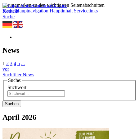
Sprungmarken zu den wichtigsten Seitenabschnitten
Suche
Hauptnavigation
Hauptinhalt
Servicelinks
Kontakt
Suche
News
1
2
3
4
5
...
vor
Suchfilter News
Suche:
Stichwort
Suchen
April 2026