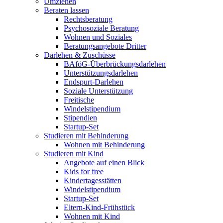
Umziehen
Beraten lassen
Rechtsberatung
Psychosoziale Beratung
Wohnen und Soziales
Beratungsangebote Dritter
Darlehen & Zuschüsse
BAföG-Überbrückungsdarlehen
Unterstützungsdarlehen
Endspurt-Darlehen
Soziale Unterstützung
Freitische
Windelstipendium
Stipendien
Startup-Set
Studieren mit Behinderung
Wohnen mit Behinderung
Studieren mit Kind
Angebote auf einen Blick
Kids for free
Kindertagesstätten
Windelstipendium
Startup-Set
Eltern-Kind-Frühstück
Wohnen mit Kind