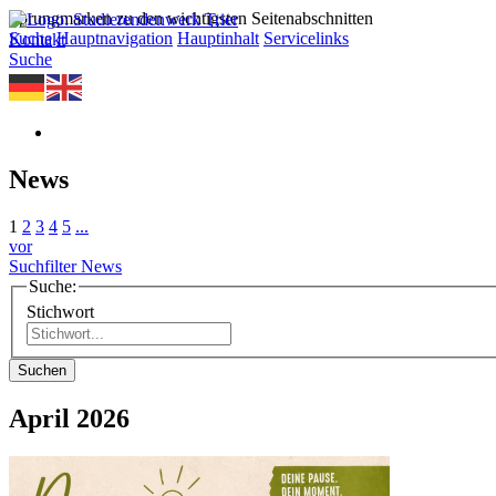
Sprungmarken zu den wichtigsten Seitenabschnitten
Suche
Hauptnavigation
Hauptinhalt
Servicelinks
Kontakt
Suche
News
1
2
3
4
5
...
vor
Suchfilter News
Suche:
Stichwort
Suchen
April 2026