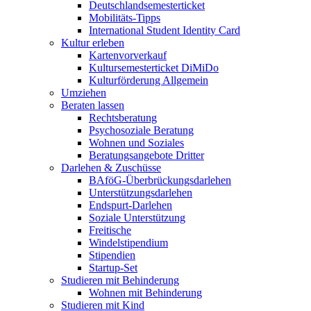
Deutschlandsemesterticket
Mobilitäts-Tipps
International Student Identity Card
Kultur erleben
Kartenvorverkauf
Kultursemesterticket DiMiDo
Kulturförderung Allgemein
Umziehen
Beraten lassen
Rechtsberatung
Psychosoziale Beratung
Wohnen und Soziales
Beratungsangebote Dritter
Darlehen & Zuschüsse
BAföG-Überbrückungsdarlehen
Unterstützungsdarlehen
Endspurt-Darlehen
Soziale Unterstützung
Freitische
Windelstipendium
Stipendien
Startup-Set
Studieren mit Behinderung
Wohnen mit Behinderung
Studieren mit Kind