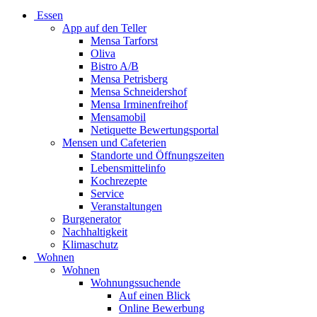
Essen
App auf den Teller
Mensa Tarforst
Oliva
Bistro A/B
Mensa Petrisberg
Mensa Schneidershof
Mensa Irminenfreihof
Mensamobil
Netiquette Bewertungsportal
Mensen und Cafeterien
Standorte und Öffnungszeiten
Lebensmittelinfo
Kochrezepte
Service
Veranstaltungen
Burgenerator
Nachhaltigkeit
Klimaschutz
Wohnen
Wohnen
Wohnungssuchende
Auf einen Blick
Online Bewerbung