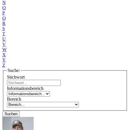
N
O
P
Q
R
S
T
U
V
W
X
Y
Z
Suche:
Stichwort
Informationsbereich
Bereich
Suchen