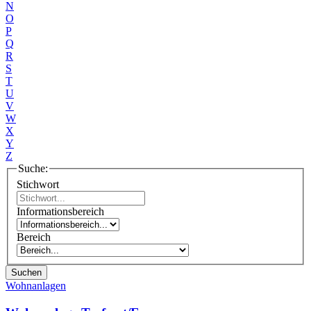
N
O
P
Q
R
S
T
U
V
W
X
Y
Z
Suche:
Stichwort
Informationsbereich
Bereich
Suchen
Wohnanlagen