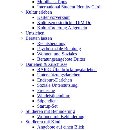
Mobilitäts-Tipps
International Student Identity Card
Kultur erleben
Kartenvorverkauf
Kultursemesterticket DiMiDo
Kulturförderung Allgemein
Umziehen
Beraten lassen
Rechtsberatung
Psychosoziale Beratung
Wohnen und Soziales
Beratungsangebote Dritter
Darlehen & Zuschüsse
BAföG-Überbrückungsdarlehen
Unterstützungsdarlehen
Endspurt-Darlehen
Soziale Unterstützung
Freitische
Windelstipendium
Stipendien
Startup-Set
Studieren mit Behinderung
Wohnen mit Behinderung
Studieren mit Kind
Angebote auf einen Blick