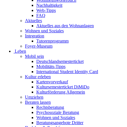
Wohnheimwörterbuch
Nachhaltigkeit
Web-Tipps
FAQ
Aktuelles
Aktuelles aus den Wohnanlagen
Wohnen und Soziales
Integration
Tutorenprogramm
Foyer-Museum
Leben
Mobil sein
Deutschlandsemesterticket
Mobilitäts-Tipps
International Student Identity Card
Kultur erleben
Kartenvorverkauf
Kultursemesterticket DiMiDo
Kulturförderung Allgemein
Umziehen
Beraten lassen
Rechtsberatung
Psychosoziale Beratung
Wohnen und Soziales
Beratungsangebote Dritter