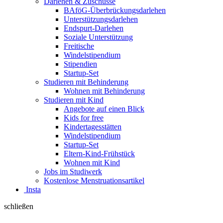
Darlehen & Zuschüsse
BAföG-Überbrückungsdarlehen
Unterstützungsdarlehen
Endspurt-Darlehen
Soziale Unterstützung
Freitische
Windelstipendium
Stipendien
Startup-Set
Studieren mit Behinderung
Wohnen mit Behinderung
Studieren mit Kind
Angebote auf einen Blick
Kids for free
Kindertagesstätten
Windelstipendium
Startup-Set
Eltern-Kind-Frühstück
Wohnen mit Kind
Jobs im Studiwerk
Kostenlose Menstruationsartikel
Insta
schließen