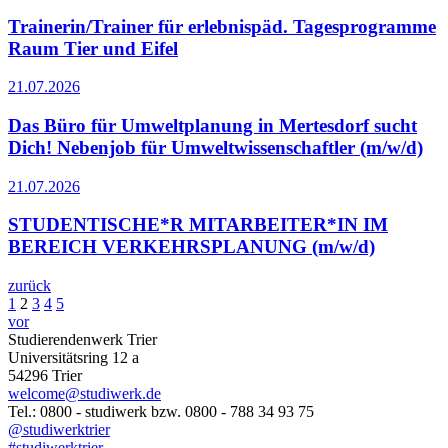
Trainerin/Trainer für erlebnispäd. Tagesprogramme
Raum Tier und Eifel
21.07.2026
Das Büro für Umweltplanung in Mertesdorf sucht
Dich! Nebenjob für Umweltwissenschaftler (m/w/d)
21.07.2026
STUDENTISCHE*R MITARBEITER*IN IM
BEREICH VERKEHRSPLANUNG (m/w/d)
zurück
1
2
3
4
5
vor
Studierendenwerk Trier
Universitätsring 12 a
54296 Trier
welcome@studiwerk.de
Tel.: 0800 - studiwerk bzw. 0800 - 788 34 93 75
@studiwerktrier
#studiwerktrier