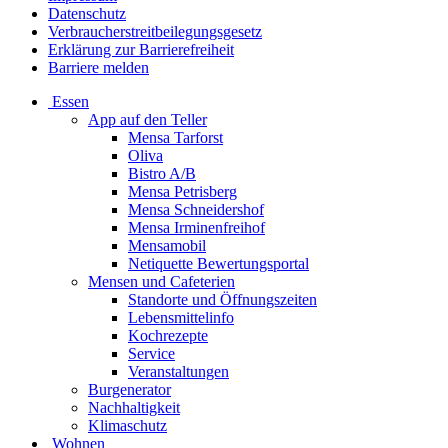
Datenschutz
Verbraucherstreitbeilegungsgesetz
Erklärung zur Barrierefreiheit
Barriere melden
Essen
App auf den Teller
Mensa Tarforst
Oliva
Bistro A/B
Mensa Petrisberg
Mensa Schneidershof
Mensa Irminenfreihof
Mensamobil
Netiquette Bewertungsportal
Mensen und Cafeterien
Standorte und Öffnungszeiten
Lebensmittelinfo
Kochrezepte
Service
Veranstaltungen
Burgenerator
Nachhaltigkeit
Klimaschutz
Wohnen