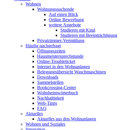
Wohnen
Wohnungssuchende
Auf einen Blick
Online Bewerbung
weitere Angebote
Studieren mit Kind
Studieren mit Beeinträchtigung
Privatzimmer-Vermittlung
Häufig nachgefragt
Öffnungszeiten
Hausmeistersprechstunde
Online-Troubleticket
Internet in den Wohnanlagen
Belegungsübersicht Waschmaschinen
Downloads
Sammelstellen
Bookcrossing-Center
Wohnheimwörterbuch
Nachhaltigkeit
Web-Tipps
FAQ
Aktuelles
Aktuelles aus den Wohnanlagen
Wohnen und Soziales
Integration