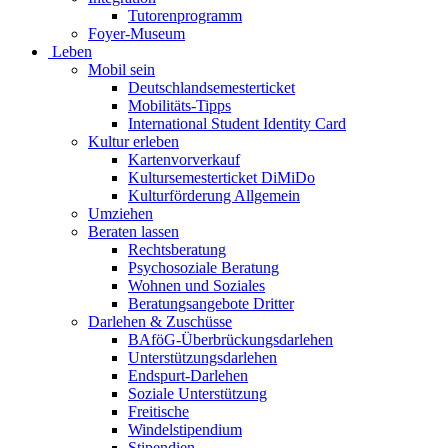
Tutorenprogramm
Foyer-Museum
Leben
Mobil sein
Deutschlandsemesterticket
Mobilitäts-Tipps
International Student Identity Card
Kultur erleben
Kartenvorverkauf
Kultursemesterticket DiMiDo
Kulturförderung Allgemein
Umziehen
Beraten lassen
Rechtsberatung
Psychosoziale Beratung
Wohnen und Soziales
Beratungsangebote Dritter
Darlehen & Zuschüsse
BAföG-Überbrückungsdarlehen
Unterstützungsdarlehen
Endspurt-Darlehen
Soziale Unterstützung
Freitische
Windelstipendium
Stipendien