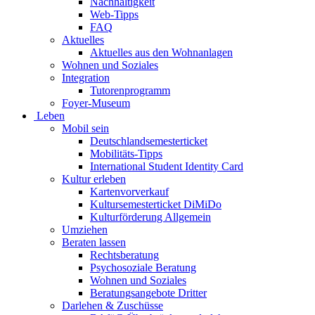
Nachhaltigkeit
Web-Tipps
FAQ
Aktuelles
Aktuelles aus den Wohnanlagen
Wohnen und Soziales
Integration
Tutorenprogramm
Foyer-Museum
Leben
Mobil sein
Deutschlandsemesterticket
Mobilitäts-Tipps
International Student Identity Card
Kultur erleben
Kartenvorverkauf
Kultursemesterticket DiMiDo
Kulturförderung Allgemein
Umziehen
Beraten lassen
Rechtsberatung
Psychosoziale Beratung
Wohnen und Soziales
Beratungsangebote Dritter
Darlehen & Zuschüsse