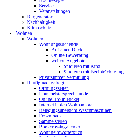
Kochrezepte
Service
Veranstaltungen
Burgenerator
Nachhaltigkeit
Klimaschutz
Wohnen
Wohnen
Wohnungssuchende
Auf einen Blick
Online Bewerbung
weitere Angebote
Studieren mit Kind
Studieren mit Beeinträchtigung
Privatzimmer-Vermittlung
Häufig nachgefragt
Öffnungszeiten
Hausmeistersprechstunde
Online-Troubleticket
Internet in den Wohnanlagen
Belegungsübersicht Waschmaschinen
Downloads
Sammelstellen
Bookcrossing-Center
Wohnheimwörterbuch