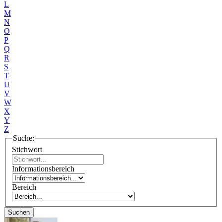
L
M
N
O
P
Q
R
S
T
U
V
W
X
Y
Z
Suche:
Stichwort
Informationsbereich
Bereich
Suchen