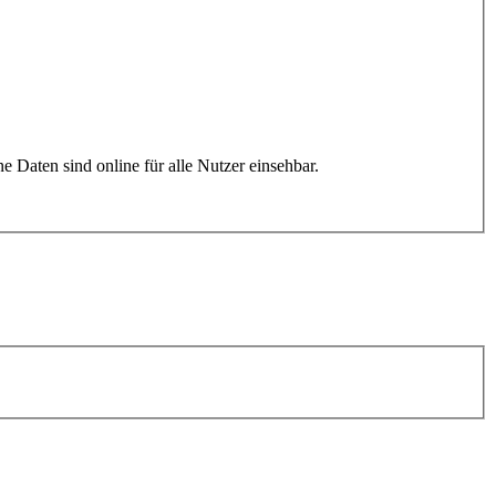
: Die Jobbörse ist eine öffentliche Website auf www.studiwerk.de. Inserate sowie deren Inhalte und personenbezogene Daten sind online für alle Nutzer einsehbar.