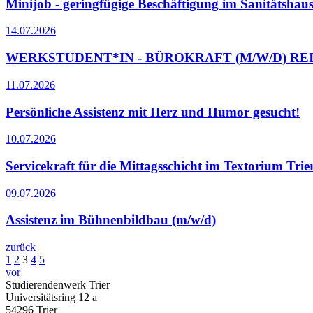
Minijob - geringfügige Beschäftigung im Sanitätshau
14.07.2026
WERKSTUDENT*IN - BÜROKRAFT (M/W/D) RE
11.07.2026
Persönliche Assistenz mit Herz und Humor gesucht!
10.07.2026
Servicekraft für die Mittagsschicht im Textorium Trie
09.07.2026
Assistenz im Bühnenbildbau (m/w/d)
zurück
1
2
3
4
5
vor
Studierendenwerk Trier
Universitätsring 12 a
54296 Trier