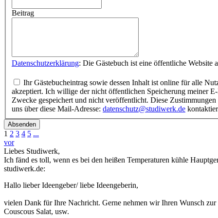
Beitrag
Datenschutzerklärung
Ihr Gästebucheintrag sowie dessen Inhalt ist online für alle Nutzer einsehbar und auf der Webseite www.studiwerk.de veröffentlicht. Ich habe diese Ergänzung zur Datenschutzerklärung gelesen und
akzeptiert. Ich willige der nicht öffentlichen Speicherung meiner E-Mail-Adresse ein und stimme der Veröffentlichung meines Namens im Gästebuch zu. Ihre E-Mail-Adresse wird ausschließlich für interne
Zwecke gespeichert und nicht veröffentlicht. Diese Zustimmungen ermöglicht uns, Sie bei Rückfragen persönlich zu kontaktieren. Hinweis: Ihre Zustimmungen können Sie jederzeit widerrufen, indem Sie
uns über diese Mail-Adresse:
datenschutz@studiwerk.de
kontaktie
Absenden
1
2
3
4
5
...
vor
Liebes Studiwerk,
Ich fänd es toll, wenn es bei den heißen Temperaturen kühle Hauptger
studiwerk.de:
Hallo lieber Ideengeber/ liebe Ideengeberin,
vielen Dank für Ihre Nachricht. Gerne nehmen wir Ihren Wunsch zur K
Couscous Salat, usw.