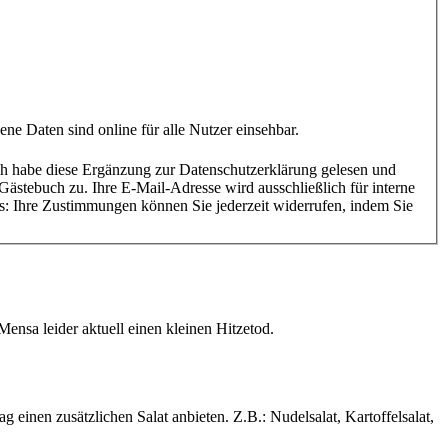
: Die Gästebuch ist eine öffentliche Website auf www.studiwerk.de. Inserate sowie deren Inhalte und personenbezogene Daten sind online für alle Nutzer einsehbar.
ensa leider aktuell einen kleinen Hitzetod.
inen zusätzlichen Salat anbieten. Z.B.: Nudelsalat, Kartoffelsalat,