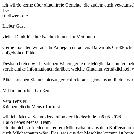
ich würde gerne öfter glutenfreie Gerichte, die zudem auch vegetaris
LG
studiwerk.de:
Lieber Gast,
vielen Dank für Ihre Nachricht und Ihr Vertrauen.
Gerne möchten wir auf Ihr Anliegen eingehen. Da wir als Großküche arb
aufgehoben fühlen.
Deshalb bieten wir in solchen Fällen gerne die Möglichkeit an, gem
vorab einige Informationen darüber, welche Glutenunverträglichkeit vo
Bitte sprechen Sie uns hierzu gerne direkt an – gemeinsam finden wir 
Mit freundlichen Grüßen
Vera Tenzler
Küchenleiterin Mensa Tarforst
will ich, Mensa Schneidershof an der Hochschule | 06.05.2026
Hallo liebes Mensa-Team,
ich bin nicht zufrieden mit eurem Milchschaum aus dem Kaffeeautomat
auch Milchschaum wäre. Das, was aus der Maschine kommt, ist besten