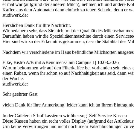
er mal war (aufgrund der anderen Milch), nehmen ich und andere Kol
Kaffee aus dem Automaten dann einfach zu teuer. Schade, denn er wa
studiwerk.de:
Herzlichen Dank für Ihre Nachricht.
Wir bedauern sehr, dass Sie nicht mit der Qualität des Milchschaume
Daraufhin haben wir die Spezialitätenmaschine durch einen Servicete
Hier sind wir zu der Erkenntnis gekommen, dass die Stabilität des Mil
Nachdem wir verschiedene im Haus befindliche Milchsorten ausgetest
Elke, Bistro A/B mit ABendmensa am Campus I | 10.03.2026
Warum bekommen wir auf den Filterkaffee bei vorhanden sein eines e
einen Rabatt, wenn ihr schon so auf Nachhaltigkeit aus seid, dann w
der Woche.
studiwerk.de:
Sehr geehrter Gast,
vielen Dank für Ihre Anmerkung, leider kann ich an Ihrem Eintrag nic
In der Cafeteria S´hof kassieren wir über sog. Self Service Kassen.
Diese Kassen haben ein recht volles Display (aufgrund der Artikelaus
Um keine Verwirrungen und nicht noch mehr Falschbuchungen zu verur