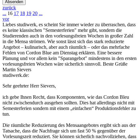
Absenden
zurück
...
16
17
18
19
20
...
vor
Liebes studiwerk, es scheint Sie immer wieder zu überraschen, dass
es keine klassischen "Semesterferien" mehr gibt, sondern die
Studierenden auch in den vorlesungsfreien Wochen in großer Zahl
in die Mensa strömen. Wie sonst lässt sich das stark reduzierte
Angebot – kulinarisch, aber auch räumlich – oder das mehrfache
Fehlen von Cordon Blue am Dienstag erklären. Eine bessere
Planung und vor allem kein "Sparangebot" mindestens in den ersten
vorlesungsfreien Wochen wäre sicherlich sinnvoll. Beste Grüße
Martin Sievers
studiwerk.de:
Sehr geehrter Herr Sievers,
ich gebe Ihnen Recht, dass Komponenten, wie das Cordon Bleu
nicht zwischendurch ausgehen sollten. Dies hat allerdings nicht mit
Semesterferien sondern mit einem „einfachen“ Produktionsfehler zu
tun.
Die räumliche Reduzierung des Mensaangebotes ergibt sich aus der
Tatsache, dass die Nachfrage sich um fast 50 % gegenüber der
Vorlesungszeit reduziert. Sie können sicherlich nachvollziehen, dass