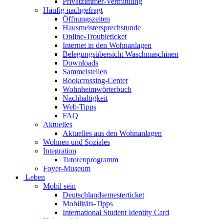
Privatzimmer-Vermittlung
Häufig nachgefragt
Öffnungszeiten
Hausmeistersprechstunde
Online-Troubleticket
Internet in den Wohnanlagen
Belegungsübersicht Waschmaschinen
Downloads
Sammelstellen
Bookcrossing-Center
Wohnheimwörterbuch
Nachhaltigkeit
Web-Tipps
FAQ
Aktuelles
Aktuelles aus den Wohnanlagen
Wohnen und Soziales
Integration
Tutorenprogramm
Foyer-Museum
Leben
Mobil sein
Deutschlandsemesterticket
Mobilitäts-Tipps
International Student Identity Card