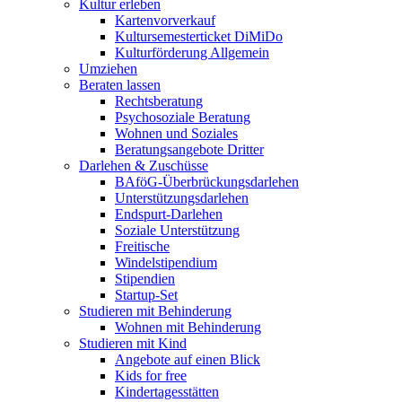
Kultur erleben
Kartenvorverkauf
Kultursemesterticket DiMiDo
Kulturförderung Allgemein
Umziehen
Beraten lassen
Rechtsberatung
Psychosoziale Beratung
Wohnen und Soziales
Beratungsangebote Dritter
Darlehen & Zuschüsse
BAföG-Überbrückungsdarlehen
Unterstützungsdarlehen
Endspurt-Darlehen
Soziale Unterstützung
Freitische
Windelstipendium
Stipendien
Startup-Set
Studieren mit Behinderung
Wohnen mit Behinderung
Studieren mit Kind
Angebote auf einen Blick
Kids for free
Kindertagesstätten