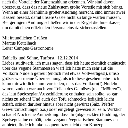
nach die Vorteile der Kartenzahlung erkennen. Wir sind davon
überzeugt, dass das neue Zahlsystem große Vorteile mit sich bringt.
Wenn an einer Menülinie großer Andrang herrscht, sind immer zwei
Kassen besetzt, damit unsere Gäste nicht zu lange warten müssen.
Bei geringem Andrang schließen wir in der Regel die Innenkasse,
um damit einen effizienten Personaleinsatz sicherzustellen.
Mit freundlichen Grüßen
Marcus Kettelhack
Leiter Campus-Gastronomie
Zahlefix und Söhne, Tarforst | 12.12.2014
Liebes studiwerk, ich muss sagen, dass ich heute ziemlich enttäuscht
über das vegane Stammessen war! Ich hatte mich sehr auf die
Vollkorn-Nudeln gefreut (endich mal etwas Vollwertiges!), umso
größer war meine Überraschung, als ich diese gesehen habe - ich
kann mir wirklich kaum vorstellen, dass das Vollkorn(!)-Nudeln
waren; zudem war auch von Teilen des Gemüses (u.a. "Möhren"),
das laut Speieseplan/Ausschilderung enthalten sein sollte, so gar
nichts zu sehen! Und auch der Tofu schmeckte lediglich leicht
schaft, schien darüber hinaus aber nicht gewürzt (Salz, Pfeffer,
Gewürzmischungen o.ä.) oder eingelegt gewesen zu sein. Wirklich
schade! Noch eine Anmerkung: dass ihr (abgepackten) Pudding, der
Speisegelatine enthält, beim veganen/vegetarischen Stammessen
anbietet, finde ich inkonsequent bzw. nicht dem Konzept