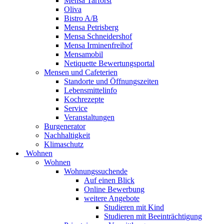
Mensa Tarforst
Oliva
Bistro A/B
Mensa Petrisberg
Mensa Schneidershof
Mensa Irminenfreihof
Mensamobil
Netiquette Bewertungsportal
Mensen und Cafeterien
Standorte und Öffnungszeiten
Lebensmittelinfo
Kochrezepte
Service
Veranstaltungen
Burgenerator
Nachhaltigkeit
Klimaschutz
Wohnen
Wohnen
Wohnungssuchende
Auf einen Blick
Online Bewerbung
weitere Angebote
Studieren mit Kind
Studieren mit Beeinträchtigung