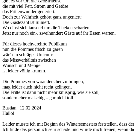
gibt es vor Ort die Großfriteuse,
die mit viel Fett, Strom und Getöse
das Frittenwunder generiert.
Doch zur Wahrheit gehört ganz ungeniert:
Die Gästezahl ist ruiniert.
Wo einst sich tausend um die Theken scharten.
Jetzt nur noch ein-, zweihundert Gäste auf ihr Essen warten.
Für dieses hochverehrte Publikum
nun die Pommes frisch zu garen
wär` ein schräges Unicum:
das Missverhältnis zwischen
Wunsch und Menge
ist leider völlig krumm.
Die Pommes von woanders her zu bringen,
mag leider auch nicht recht gelingen,
Die Fritte ist dann nicht mehr knusprig, wie sie soll,
sondern eher matschig – gar nicht toll !
Bastian | 12.02.2024
Hallo!
Leider musste ich mit Beginn des Wintersemesters feststellen, dass 
Ich finde das persönlich sehr schade und würde mich freuen, wenn d