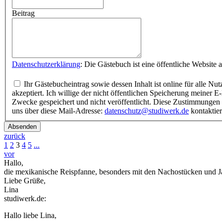
Beitrag
Datenschutzerklärung
Ihr Gästebucheintrag sowie dessen Inhalt ist online für alle Nutzer einsehbar und auf der Webseite www.studiwerk.de veröffentlicht. Ich habe diese Ergänzung zur Datenschutzerklärung gelesen und
akzeptiert. Ich willige der nicht öffentlichen Speicherung meiner E-Mail-Adresse ein und stimme der Veröffentlichung meines Namens im Gästebuch zu. Ihre E-Mail-Adresse wird ausschließlich für interne
Zwecke gespeichert und nicht veröffentlicht. Diese Zustimmungen ermöglicht uns, Sie bei Rückfragen persönlich zu kontaktieren. Hinweis: Ihre Zustimmungen können Sie jederzeit widerrufen, indem Sie
uns über diese Mail-Adresse:
datenschutz@studiwerk.de
kontaktie
Absenden
zurück
1
2
3
4
5
...
vor
Hallo,
die mexikanische Reispfanne, besonders mit den Nachostücken und Jal
Liebe Grüße,
Lina
studiwerk.de:
Hallo liebe Lina,