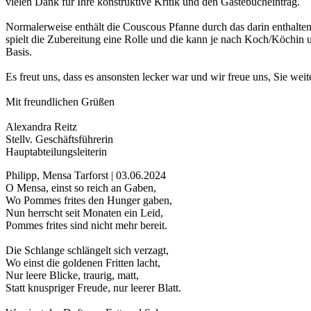
vielen Dank für Ihre konstruktive Kritik und den Gästebucheintrag.
Normalerweise enthält die Couscous Pfanne durch das darin enthalte
spielt die Zubereitung eine Rolle und die kann je nach Koch/Köchin un
Basis.
Es freut uns, dass es ansonsten lecker war und wir freue uns, Sie wei
Mit freundlichen Grüßen
Alexandra Reitz
Stellv. Geschäftsführerin
Hauptabteilungsleiterin
Philipp, Mensa Tarforst | 03.06.2024
O Mensa, einst so reich an Gaben,
Wo Pommes frites den Hunger gaben,
Nun herrscht seit Monaten ein Leid,
Pommes frites sind nicht mehr bereit.
Die Schlange schlängelt sich verzagt,
Wo einst die goldenen Fritten lacht,
Nur leere Blicke, traurig, matt,
Statt knuspriger Freude, nur leerer Blatt.