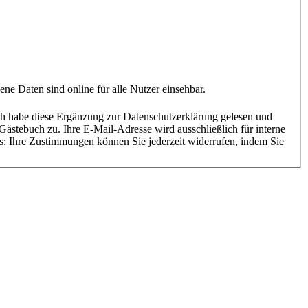
: Die Gästebuch ist eine öffentliche Website auf www.studiwerk.de. Inserate sowie deren Inhalte und personenbezogene Daten sind online für alle Nutzer einsehbar.