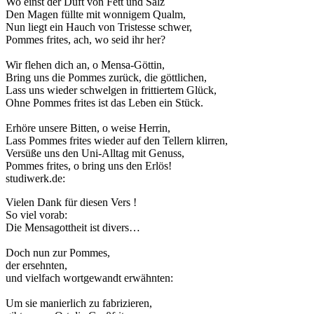
Wo einst der Duft von Fett und Salz
Den Magen füllte mit wonnigem Qualm,
Nun liegt ein Hauch von Tristesse schwer,
Pommes frites, ach, wo seid ihr her?
Wir flehen dich an, o Mensa-Göttin,
Bring uns die Pommes zurück, die göttlichen,
Lass uns wieder schwelgen in frittiertem Glück,
Ohne Pommes frites ist das Leben ein Stück.
Erhöre unsere Bitten, o weise Herrin,
Lass Pommes frites wieder auf den Tellern klirren,
Versüße uns den Uni-Alltag mit Genuss,
Pommes frites, o bring uns den Erlös!
studiwerk.de:
Vielen Dank für diesen Vers !
So viel vorab:
Die Mensagottheit ist divers…
Doch nun zur Pommes,
der ersehnten,
und vielfach wortgewandt erwähnten:
Um sie manierlich zu fabrizieren,