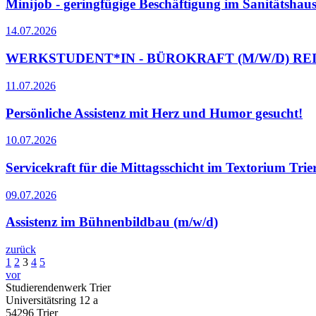
Minijob - geringfügige Beschäftigung im Sanitätshau
14.07.2026
WERKSTUDENT*IN - BÜROKRAFT (M/W/D) RE
11.07.2026
Persönliche Assistenz mit Herz und Humor gesucht!
10.07.2026
Servicekraft für die Mittagsschicht im Textorium Trie
09.07.2026
Assistenz im Bühnenbildbau (m/w/d)
zurück
1
2
3
4
5
vor
Studierendenwerk Trier
Universitätsring 12 a
54296 Trier