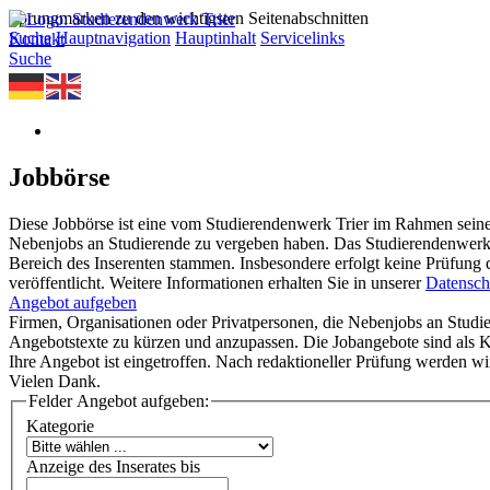
Sprungmarken zu den wichtigsten Seitenabschnitten
Suche
Hauptnavigation
Hauptinhalt
Servicelinks
Kontakt
Suche
Jobbörse
Diese Jobbörse ist eine vom Studierendenwerk Trier im Rahmen seine
Nebenjobs an Studierende zu vergeben haben. Das Studierendenwerk T
Bereich des Inserenten stammen. Insbesondere erfolgt keine Prüfung 
veröffentlicht. Weitere Informationen erhalten Sie in unserer
Datensch
Angebot aufgeben
Firmen, Organisationen oder Privatpersonen, die Nebenjobs an Studier
Angebotstexte zu kürzen und anzupassen. Die Jobangebote sind als Ko
Ihre Angebot ist eingetroffen. Nach redaktioneller Prüfung werden wir
Vielen Dank.
Felder Angebot aufgeben:
Kategorie
Anzeige des Inserates bis