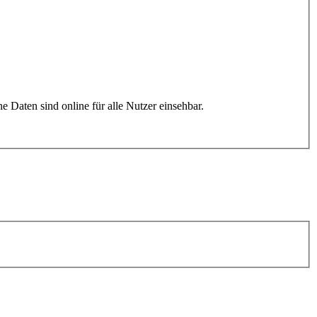
: Die Jobbörse ist eine öffentliche Website auf www.studiwerk.de. Inserate sowie deren Inhalte und personenbezogene Daten sind online für alle Nutzer einsehbar.