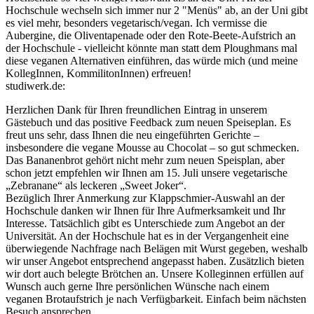
Hochschule wechseln sich immer nur 2 "Menüs" ab, an der Uni gibt
es viel mehr, besonders vegetarisch/vegan. Ich vermisse die
Aubergine, die Oliventapenade oder den Rote-Beete-Aufstrich an
der Hochschule - vielleicht könnte man statt dem Ploughmans mal
diese veganen Alternativen einführen, das würde mich (und meine
KollegInnen, KommilitonInnen) erfreuen!
studiwerk.de:
Herzlichen Dank für Ihren freundlichen Eintrag in unserem
Gästebuch und das positive Feedback zum neuen Speiseplan. Es
freut uns sehr, dass Ihnen die neu eingeführten Gerichte –
insbesondere die vegane Mousse au Chocolat – so gut schmecken.
Das Bananenbrot gehört nicht mehr zum neuen Speisplan, aber
schon jetzt empfehlen wir Ihnen am 15. Juli unsere vegetarische
„Zebranane“ als leckeren „Sweet Joker“.
Bezüglich Ihrer Anmerkung zur Klappschmier-Auswahl an der
Hochschule danken wir Ihnen für Ihre Aufmerksamkeit und Ihr
Interesse. Tatsächlich gibt es Unterschiede zum Angebot an der
Universität. An der Hochschule hat es in der Vergangenheit eine
überwiegende Nachfrage nach Belägen mit Wurst gegeben, weshalb
wir unser Angebot entsprechend angepasst haben. Zusätzlich bieten
wir dort auch belegte Brötchen an. Unsere Kolleginnen erfüllen auf
Wunsch auch gerne Ihre persönlichen Wünsche nach einem
veganen Brotaufstrich je nach Verfügbarkeit. Einfach beim nächsten
Besuch ansprechen.