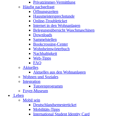
Privatzimmer-Vermittlung
Häufig nachgefragt
Öffnungszeiten
Hausmeistersprechstunde
Online-Troubleticket
Internet in den Wohnanlagen
Belegungsübersicht Waschmaschinen
Downloads
Sammelstellen
Bookcrossing-Center
Wohnheimwörterbuch
Nachhaltigkeit
Web-Tipps
FAQ
Aktuelles
Aktuelles aus den Wohnanlagen
Wohnen und Soziales
Integration
Tutorenprogramm
Foyer-Museum
Leben
Mobil sein
Deutschlandsemesterticket
Mobilitäts-Tipps
International Student Identity Card