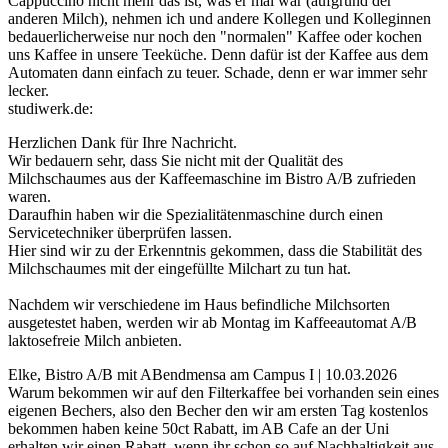
Cappuccino nicht mehr das ist, was er mal war (aufgrund der
anderen Milch), nehmen ich und andere Kollegen und Kolleginnen
bedauerlicherweise nur noch den "normalen" Kaffee oder kochen
uns Kaffee in unsere Teeküche. Denn dafür ist der Kaffee aus dem
Automaten dann einfach zu teuer. Schade, denn er war immer sehr
lecker.
studiwerk.de:
Herzlichen Dank für Ihre Nachricht.
Wir bedauern sehr, dass Sie nicht mit der Qualität des
Milchschaumes aus der Kaffeemaschine im Bistro A/B zufrieden
waren.
Daraufhin haben wir die Spezialitätenmaschine durch einen
Servicetechniker überprüfen lassen.
Hier sind wir zu der Erkenntnis gekommen, dass die Stabilität des
Milchschaumes mit der eingefüllte Milchart zu tun hat.
Nachdem wir verschiedene im Haus befindliche Milchsorten
ausgetestet haben, werden wir ab Montag im Kaffeeautomat A/B
laktosefreie Milch anbieten.
Elke, Bistro A/B mit ABendmensa am Campus I | 10.03.2026
Warum bekommen wir auf den Filterkaffee bei vorhanden sein eines
eigenen Bechers, also den Becher den wir am ersten Tag kostenlos
bekommen haben keine 50ct Rabatt, im AB Cafe an der Uni
erhalten wir einen Rabatt, wenn ihr schon so auf Nachhaltigkeit aus