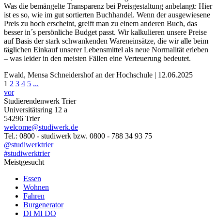
Was die bemängelte Transparenz bei Preisgestaltung anbelangt: Hier
ist es so, wie im gut sortierten Buchhandel. Wenn der ausgewiesene
Preis zu hoch erscheint, greift man zu einem anderen Buch, das
besser in´s persönliche Budget passt. Wir kalkulieren unsere Preise
auf Basis der stark schwankenden Wareneinsätze, die wir alle beim
täglichen Einkauf unserer Lebensmittel als neue Normalität erleben
– was leider in den meisten Fällen eine Verteuerung bedeutet.
Ewald, Mensa Schneidershof an der Hochschule | 12.06.2025
1
2
3
4
5
...
vor
Studierendenwerk Trier
Universitätsring 12 a
54296 Trier
welcome@studiwerk.de
Tel.: 0800 - studiwerk bzw. 0800 - 788 34 93 75
@studiwerktrier
#studiwerktrier
Meistgesucht
Essen
Wohnen
Fahren
Burgenerator
DI MI DO