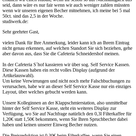
seid, dann wäre es nur fair wenn wir auch weniger zahlen müssten
wenn wir unseren eigenen Becher mitnehmen, ich meine bei 5 mal
50ct. sind das 2,5 in der Woche.
studiwerk.de:
Sehr geehrter Gast,
vielen Dank für Ihre Anmerkung, leider kann ich an Ihrem Eintrag
nicht genau erkennen, auf welchen Standort Sie sich beziehen, gehe
aber davon aus, dass Sie die Cafeteria Schneidershof meinen.
In der Cafeteria S´hof kassieren wir über sog. Self Service Kassen.
Diese Kassen haben ein recht volles Display (aufgrund der
Artikelauswahl).
Um keine Verwirrungen und nicht noch mehr Falschbuchungen zu
verursachen, habe wir an dieser Self Service Kasse nur ein einziges
Layout, über welches gebucht werden kann.
Unsere Kolleginnen an der Klappschmierstation, also unmittelbar
hinter der Self Service Kasse, steht ein weiteres Display zur
Verfügung, wo Sie auf Nachfrage natürlich den 0,3l Filterkaffee für
1,20€ statt 1,50€ bekommen, wenn Sie Ihren Spruchbecher dabei
haben und keinen unserer Einweg Becher nutzen.
Die Preisreduktion ist 0,30€ beim Filterkaffee, wenn Sie einen