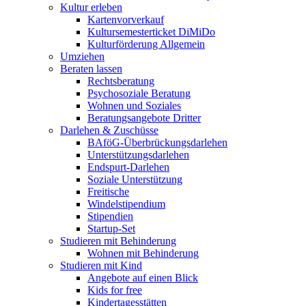
Kultur erleben
Kartenvorverkauf
Kultursemesterticket DiMiDo
Kulturförderung Allgemein
Umziehen
Beraten lassen
Rechtsberatung
Psychosoziale Beratung
Wohnen und Soziales
Beratungsangebote Dritter
Darlehen & Zuschüsse
BAföG-Überbrückungsdarlehen
Unterstützungsdarlehen
Endspurt-Darlehen
Soziale Unterstützung
Freitische
Windelstipendium
Stipendien
Startup-Set
Studieren mit Behinderung
Wohnen mit Behinderung
Studieren mit Kind
Angebote auf einen Blick
Kids for free
Kindertagesstätten