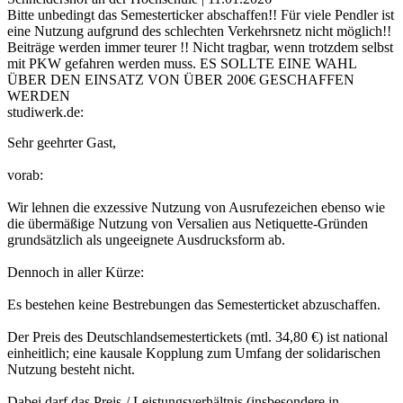
Bitte unbedingt das Semesterticker abschaffen!! Für viele Pendler ist
eine Nutzung aufgrund des schlechten Verkehrsnetz nicht möglich!!
Beiträge werden immer teurer !! Nicht tragbar, wenn trotzdem selbst
mit PKW gefahren werden muss. ES SOLLTE EINE WAHL
ÜBER DEN EINSATZ VON ÜBER 200€ GESCHAFFEN
WERDEN
studiwerk.de:
Sehr geehrter Gast,
vorab:
Wir lehnen die exzessive Nutzung von Ausrufezeichen ebenso wie
die übermäßige Nutzung von Versalien aus Netiquette-Gründen
grundsätzlich als ungeeignete Ausdrucksform ab.
Dennoch in aller Kürze:
Es bestehen keine Bestrebungen das Semesterticket abzuschaffen.
Der Preis des Deutschlandsemestertickets (mtl. 34,80 €) ist national
einheitlich; eine kausale Kopplung zum Umfang der solidarischen
Nutzung besteht nicht.
Dabei darf das Preis-/ Leistungsverhältnis (insbesondere in