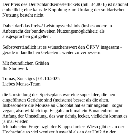
Der Preis des Deutschlandsemestertickets (mtl. 34,80 €) ist national
einheitlich; eine kausale Kopplung zum Umfang der solidarischen
Nutzung besteht nicht.
Dabei darf das Preis-/ Leistungsverhältnis (insbesondere in
Anbetracht der bundeweiten Nutzungsmöglichkeit) als
ausgesprochen gut gelten.
Selbstverständlich ist es wünschenswert den ÖPNV insgesamt -
gerade in ländlichen Gebieten - weiter zu verbessern.
Mit freundlichen Grüßen
Ihr Studiwerk
Tomas, Sonstiges | 01.10.2025
Liebes Mensa-Team,
die Umstellung des Speiseplans war eine super Idee, die neu
eingeführten Gerichte sind (meistens) besser als die alten.
Insbesondere die Mousse au Chocolat hat es mir angetan - sogar
vegan, also wirklich top. Es gab auch mal ein Bananenbrot am
Anfang der Umstellung, das war richtig lecker, vielleicht kommt es
ja mal wieder.
Ich habe eine Frage bzgl. der Klappschmier: Wieso gibt es an der
Hochschule so viel weniger Auswahl als an der Uni? An der