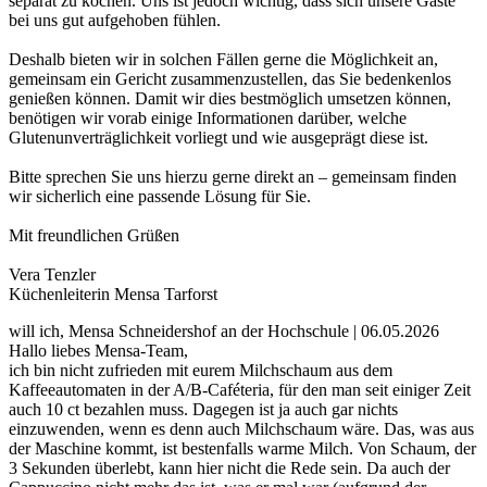
separat zu kochen. Uns ist jedoch wichtig, dass sich unsere Gäste
bei uns gut aufgehoben fühlen.
Deshalb bieten wir in solchen Fällen gerne die Möglichkeit an,
gemeinsam ein Gericht zusammenzustellen, das Sie bedenkenlos
genießen können. Damit wir dies bestmöglich umsetzen können,
benötigen wir vorab einige Informationen darüber, welche
Glutenunverträglichkeit vorliegt und wie ausgeprägt diese ist.
Bitte sprechen Sie uns hierzu gerne direkt an – gemeinsam finden
wir sicherlich eine passende Lösung für Sie.
Mit freundlichen Grüßen
Vera Tenzler
Küchenleiterin Mensa Tarforst
will ich, Mensa Schneidershof an der Hochschule | 06.05.2026
Hallo liebes Mensa-Team,
ich bin nicht zufrieden mit eurem Milchschaum aus dem
Kaffeeautomaten in der A/B-Caféteria, für den man seit einiger Zeit
auch 10 ct bezahlen muss. Dagegen ist ja auch gar nichts
einzuwenden, wenn es denn auch Milchschaum wäre. Das, was aus
der Maschine kommt, ist bestenfalls warme Milch. Von Schaum, der
3 Sekunden überlebt, kann hier nicht die Rede sein. Da auch der