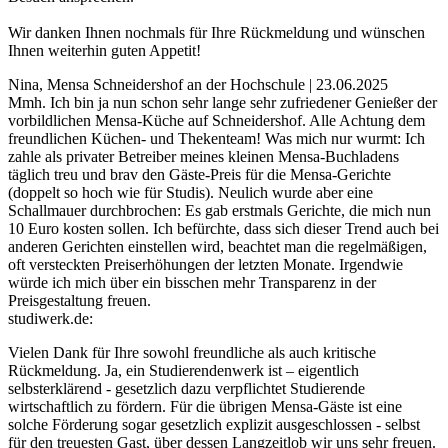
Wir danken Ihnen nochmals für Ihre Rückmeldung und wünschen
Ihnen weiterhin guten Appetit!
Nina, Mensa Schneidershof an der Hochschule | 23.06.2025
Mmh. Ich bin ja nun schon sehr lange sehr zufriedener Genießer der
vorbildlichen Mensa-Küche auf Schneidershof. Alle Achtung dem
freundlichen Küchen- und Thekenteam! Was mich nur wurmt: Ich
zahle als privater Betreiber meines kleinen Mensa-Buchladens
täglich treu und brav den Gäste-Preis für die Mensa-Gerichte
(doppelt so hoch wie für Studis). Neulich wurde aber eine
Schallmauer durchbrochen: Es gab erstmals Gerichte, die mich nun
10 Euro kosten sollen. Ich befürchte, dass sich dieser Trend auch bei
anderen Gerichten einstellen wird, beachtet man die regelmäßigen,
oft versteckten Preiserhöhungen der letzten Monate. Irgendwie
würde ich mich über ein bisschen mehr Transparenz in der
Preisgestaltung freuen.
studiwerk.de:
Vielen Dank für Ihre sowohl freundliche als auch kritische
Rückmeldung. Ja, ein Studierendenwerk ist – eigentlich
selbsterklärend - gesetzlich dazu verpflichtet Studierende
wirtschaftlich zu fördern. Für die übrigen Mensa-Gäste ist eine
solche Förderung sogar gesetzlich explizit ausgeschlossen - selbst
für den treuesten Gast, über dessen Langzeitlob wir uns sehr freuen.