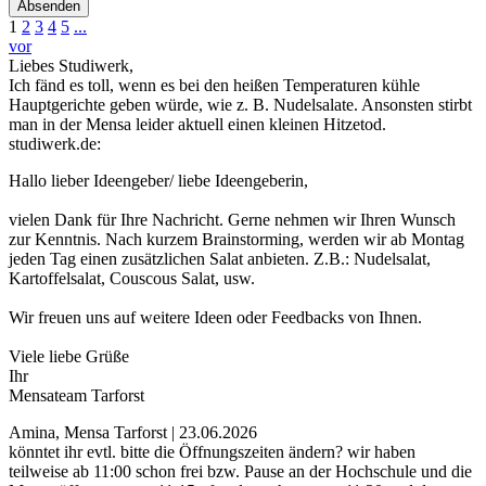
Absenden
1
2
3
4
5
...
vor
Liebes Studiwerk,
Ich fänd es toll, wenn es bei den heißen Temperaturen kühle
Hauptgerichte geben würde, wie z. B. Nudelsalate. Ansonsten stirbt
man in der Mensa leider aktuell einen kleinen Hitzetod.
studiwerk.de:
Hallo lieber Ideengeber/ liebe Ideengeberin,
vielen Dank für Ihre Nachricht. Gerne nehmen wir Ihren Wunsch
zur Kenntnis. Nach kurzem Brainstorming, werden wir ab Montag
jeden Tag einen zusätzlichen Salat anbieten. Z.B.: Nudelsalat,
Kartoffelsalat, Couscous Salat, usw.
Wir freuen uns auf weitere Ideen oder Feedbacks von Ihnen.
Viele liebe Grüße
Ihr
Mensateam Tarforst
Amina, Mensa Tarforst | 23.06.2026
könntet ihr evtl. bitte die Öffnungszeiten ändern? wir haben
teilweise ab 11:00 schon frei bzw. Pause an der Hochschule und die