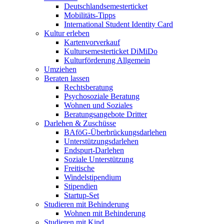
Deutschlandsemesterticket
Mobilitäts-Tipps
International Student Identity Card
Kultur erleben
Kartenvorverkauf
Kultursemesterticket DiMiDo
Kulturförderung Allgemein
Umziehen
Beraten lassen
Rechtsberatung
Psychosoziale Beratung
Wohnen und Soziales
Beratungsangebote Dritter
Darlehen & Zuschüsse
BAföG-Überbrückungsdarlehen
Unterstützungsdarlehen
Endspurt-Darlehen
Soziale Unterstützung
Freitische
Windelstipendium
Stipendien
Startup-Set
Studieren mit Behinderung
Wohnen mit Behinderung
Studieren mit Kind