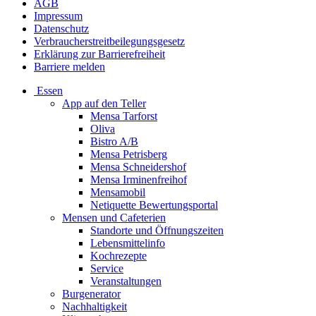
AGB
Impressum
Datenschutz
Verbraucherstreitbeilegungsgesetz
Erklärung zur Barrierefreiheit
Barriere melden
Essen
App auf den Teller
Mensa Tarforst
Oliva
Bistro A/B
Mensa Petrisberg
Mensa Schneidershof
Mensa Irminenfreihof
Mensamobil
Netiquette Bewertungsportal
Mensen und Cafeterien
Standorte und Öffnungszeiten
Lebensmittelinfo
Kochrezepte
Service
Veranstaltungen
Burgenerator
Nachhaltigkeit