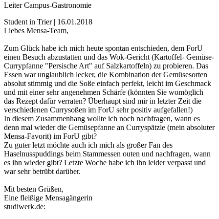
Leiter Campus-Gastronomie
Student in Trier | 16.01.2018
Liebes Mensa-Team,
Zum Glück habe ich mich heute spontan entschieden, dem ForU
einen Besuch abzustatten und das Wok-Gericht (Kartoffel- Gemüse-
Currypfanne "Persische Art" auf Salzkartoffeln) zu probieren. Das
Essen war unglaublich lecker, die Kombination der Gemüsesorten
absolut stimmig und die Soße einfach perfekt, leicht im Geschmack
und mit einer sehr angenehmen Schärfe (könnten Sie womöglich
das Rezept dafür verraten? Überhaupt sind mir in letzter Zeit die
verschiedenen Currysoßen im ForU sehr positiv aufgefallen!)
In diesem Zusammenhang wollte ich noch nachfragen, wann es
denn mal wieder die Gemüsepfanne an Curryspätzle (mein absoluter
Mensa-Favorit) im ForU gibt?
Zu guter letzt möchte auch ich mich als großer Fan des
Haselnusspuddings beim Stammessen outen und nachfragen, wann
es ihn wieder gibt? Letzte Woche habe ich ihn leider verpasst und
war sehr betrübt darüber.
Mit besten Grüßen,
Eine fleißige Mensagängerin
studiwerk.de: