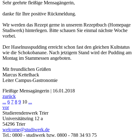
Sehr geehrte fleißige Mensagängerin,
danke für Ihre positive Rückmeldung.
Wir werden das Rezept gerne in unserem Rezeptbuch (Homepage
Studiwerk) hinterlegen. Bitte schauen Sie einmal nächste Woche
vorbei.
Der Haselnusspudding erreicht schon fast den gleichen Kultstatus
wie die Schokobanane. Nach jetzigem Stand wird der Pudding am
Montag im Stammessen angeboten.
Mit freundlichen Grüßen
Marcus Kettelhack
Leiter Campus-Gastronomie
Fleißige Mensagängerin | 16.01.2018
zurück
...
6
7
8
9
10
...
vor
Studierendenwerk Trier
Universitätsring 12 a
54296 Trier
welcome@studiwerk.de
Tel.: 0800 - studiwerk bzw. 0800 - 788 34 93 75