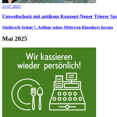
21.07.2025
Umweltschutz mit antikem Konzept-Neuer Trierer Sp
Studiwerk bringt 7. Auflage seines Mehrweg-Klassikers heraus
Mai 2025