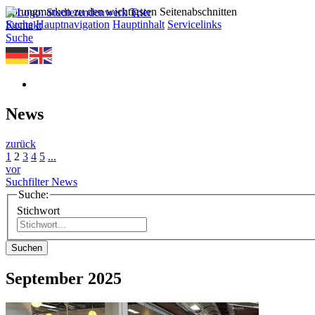
Sprungmarken zu den wichtigsten Seitenabschnitten
Suche
Hauptnavigation
Hauptinhalt
Servicelinks
Kontakt
Suche
News
zurück
1
2
3
4
5
...
vor
Suchfilter News
Suche:
Stichwort
Suchen
September 2025