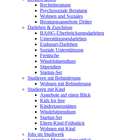
Rechtsberatung
Psychosoziale Beratung
Wohnen und Soziales
Beratungsangebote Dritter
Darlehen & Zuschüsse
BAföG-Überbrückungsdarlehen
Unterstützungsdarlehen
Endspurt-Darlehen
Soziale Unterstützung
Freitische
Windelstipendium
Stipendien
Startup-Set
Studieren mit Behinderung
Wohnen mit Behinderung
Studieren mit Kind
Angebote auf einen Blick
Kids for free
Kindertagesstätten
Windelstipendium
Startup-Set
Eltern-Kind-Frühstück
Wohnen mit Kind
Jobs im Studiwerk
Kostenlose Menstruationsartikel