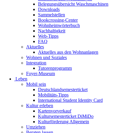
Belegungsübersicht Waschmaschinen
Downloads
Sammelstellen
Bookcrossing-Center
Wohnheimwörterbuch
Nachhaltigkeit
Web-Tipps
FAQ
Aktuelles
Aktuelles aus den Wohnanlagen
Wohnen und Soziales
Integration
Tutorenprogramm
Foyer-Museum
Leben
Mobil sein
Deutschlandsemesterticket
Mobilitäts-Tipps
International Student Identity Card
Kultur erleben
Kartenvorverkauf
Kultursemesterticket DiMiDo
Kulturförderung Allgemein
Umziehen
Beraten lassen