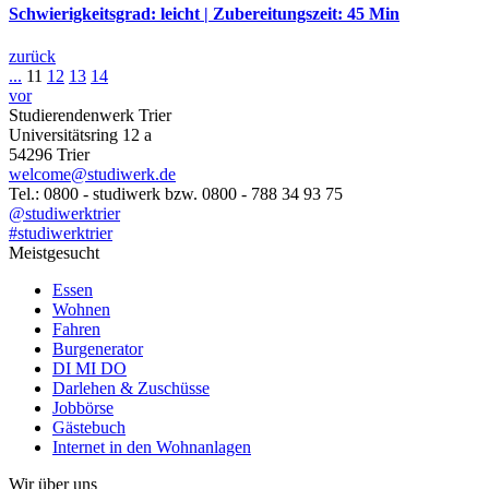
Schwierigkeitsgrad: leicht | Zubereitungszeit: 45 Min
zurück
...
11
12
13
14
vor
Studierendenwerk Trier
Universitätsring 12 a
54296 Trier
welcome@studiwerk.de
Tel.: 0800 - studiwerk bzw. 0800 - 788 34 93 75
@studiwerktrier
#studiwerktrier
Meistgesucht
Essen
Wohnen
Fahren
Burgenerator
DI MI DO
Darlehen & Zuschüsse
Jobbörse
Gästebuch
Internet in den Wohnanlagen
Wir über uns