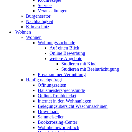
Kochrezepte
Service
Veranstaltungen
Burgenerator
Nachhaltigkeit
Klimaschutz
Wohnen
Wohnen
Wohnungssuchende
Auf einen Blick
Online Bewerbung
weitere Angebote
Studieren mit Kind
Studieren mit Beeinträchtigung
Privatzimmer-Vermittlung
Häufig nachgefragt
Öffnungszeiten
Hausmeistersprechstunde
Online-Troubleticket
Internet in den Wohnanlagen
Belegungsübersicht Waschmaschinen
Downloads
Sammelstellen
Bookcrossing-Center
Wohnheimwörterbuch