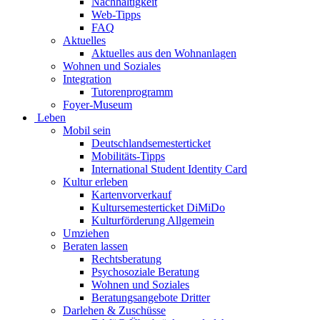
Nachhaltigkeit
Web-Tipps
FAQ
Aktuelles
Aktuelles aus den Wohnanlagen
Wohnen und Soziales
Integration
Tutorenprogramm
Foyer-Museum
Leben
Mobil sein
Deutschlandsemesterticket
Mobilitäts-Tipps
International Student Identity Card
Kultur erleben
Kartenvorverkauf
Kultursemesterticket DiMiDo
Kulturförderung Allgemein
Umziehen
Beraten lassen
Rechtsberatung
Psychosoziale Beratung
Wohnen und Soziales
Beratungsangebote Dritter
Darlehen & Zuschüsse