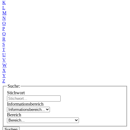
K
L
M
N
O
P
Q
R
S
T
U
V
W
X
Y
Z
Suche:
Stichwort
Informationsbereich
Bereich
Suchen