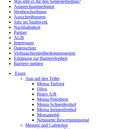
Was gibt es für den Semesterbeitrag?
AnsprechpartnerInnen
Wegbeschreibung
Ausschreibungen
Jobs im Studiwerk
Nachhaltigkeit
Partner
AGB
Impressum
Datenschutz
Verbraucherstreitbeilegungsgesetz
Erklärung zur Barrierefreiheit
Barriere melden
Essen
App auf den Teller
Mensa Tarforst
Oliva
Bistro A/B
Mensa Petrisberg
Mensa Schneidershof
Mensa Irminenfreihof
Mensamobil
Netiquette Bewertungsportal
Mensen und Cafeterien