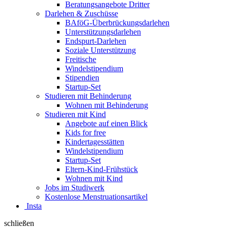
Beratungsangebote Dritter
Darlehen & Zuschüsse
BAföG-Überbrückungsdarlehen
Unterstützungsdarlehen
Endspurt-Darlehen
Soziale Unterstützung
Freitische
Windelstipendium
Stipendien
Startup-Set
Studieren mit Behinderung
Wohnen mit Behinderung
Studieren mit Kind
Angebote auf einen Blick
Kids for free
Kindertagesstätten
Windelstipendium
Startup-Set
Eltern-Kind-Frühstück
Wohnen mit Kind
Jobs im Studiwerk
Kostenlose Menstruationsartikel
Insta
schließen