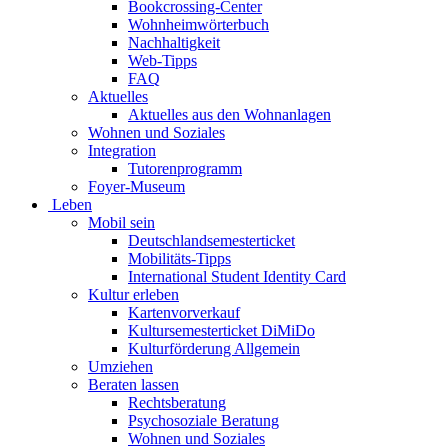
Bookcrossing-Center
Wohnheimwörterbuch
Nachhaltigkeit
Web-Tipps
FAQ
Aktuelles
Aktuelles aus den Wohnanlagen
Wohnen und Soziales
Integration
Tutorenprogramm
Foyer-Museum
Leben
Mobil sein
Deutschlandsemesterticket
Mobilitäts-Tipps
International Student Identity Card
Kultur erleben
Kartenvorverkauf
Kultursemesterticket DiMiDo
Kulturförderung Allgemein
Umziehen
Beraten lassen
Rechtsberatung
Psychosoziale Beratung
Wohnen und Soziales