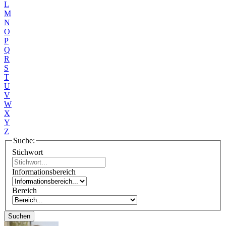
L
M
N
O
P
Q
R
S
T
U
V
W
X
Y
Z
Suche:
Stichwort
Informationsbereich
Bereich
Suchen