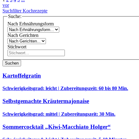
vor
Suchfilter Kochrezepte
Suche:
Nach Erhnährungsform
Nach Gerichten
Stichwort
Suchen
Kartoffelgratin
Schwierigkeitsgrad: leicht | Zubereitungszeit: 60 bis 80 Min.
Selbstgemachte Kräutermajonaise
Schwierigkeitsgrad: mittel | Zubereitungszeit: 30 Min.
Sommercocktail „Kiwi-Macchiato Holger“