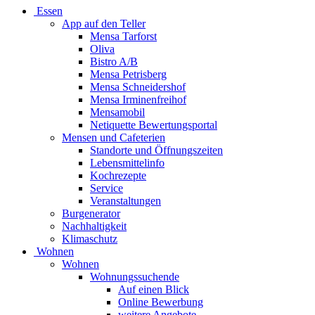
Essen
App auf den Teller
Mensa Tarforst
Oliva
Bistro A/B
Mensa Petrisberg
Mensa Schneidershof
Mensa Irminenfreihof
Mensamobil
Netiquette Bewertungsportal
Mensen und Cafeterien
Standorte und Öffnungszeiten
Lebensmittelinfo
Kochrezepte
Service
Veranstaltungen
Burgenerator
Nachhaltigkeit
Klimaschutz
Wohnen
Wohnen
Wohnungssuchende
Auf einen Blick
Online Bewerbung
weitere Angebote