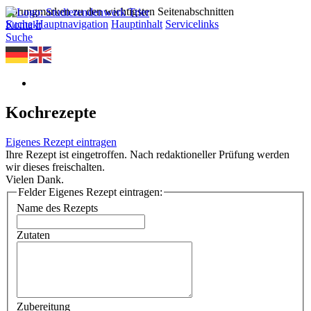
Sprungmarken zu den wichtigsten Seitenabschnitten
Suche
Hauptnavigation
Hauptinhalt
Servicelinks
Kontakt
Suche
Kochrezepte
Eigenes Rezept eintragen
Ihre Rezept ist eingetroffen. Nach redaktioneller Prüfung werden
wir dieses freischalten.
Vielen Dank.
Felder Eigenes Rezept eintragen:
Name des Rezepts
Zutaten
Zubereitung