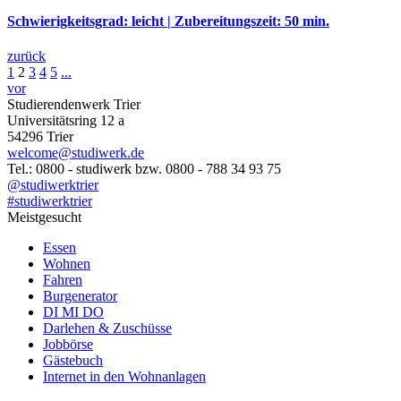
Schwierigkeitsgrad: leicht | Zubereitungszeit: 50 min.
zurück
1
2
3
4
5
...
vor
Studierendenwerk Trier
Universitätsring 12 a
54296 Trier
welcome@studiwerk.de
Tel.: 0800 - studiwerk bzw. 0800 - 788 34 93 75
@studiwerktrier
#studiwerktrier
Meistgesucht
Essen
Wohnen
Fahren
Burgenerator
DI MI DO
Darlehen & Zuschüsse
Jobbörse
Gästebuch
Internet in den Wohnanlagen