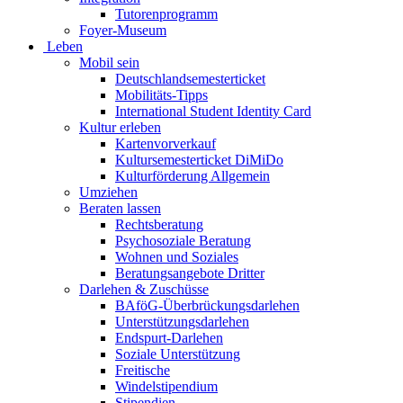
Tutorenprogramm
Foyer-Museum
Leben
Mobil sein
Deutschlandsemesterticket
Mobilitäts-Tipps
International Student Identity Card
Kultur erleben
Kartenvorverkauf
Kultursemesterticket DiMiDo
Kulturförderung Allgemein
Umziehen
Beraten lassen
Rechtsberatung
Psychosoziale Beratung
Wohnen und Soziales
Beratungsangebote Dritter
Darlehen & Zuschüsse
BAföG-Überbrückungsdarlehen
Unterstützungsdarlehen
Endspurt-Darlehen
Soziale Unterstützung
Freitische
Windelstipendium
Stipendien