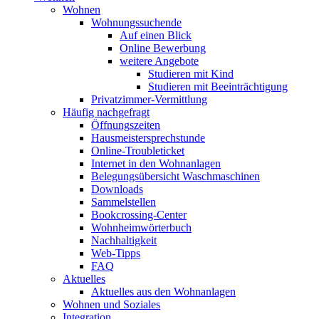
Wohnen
Wohnungssuchende
Auf einen Blick
Online Bewerbung
weitere Angebote
Studieren mit Kind
Studieren mit Beeinträchtigung
Privatzimmer-Vermittlung
Häufig nachgefragt
Öffnungszeiten
Hausmeistersprechstunde
Online-Troubleticket
Internet in den Wohnanlagen
Belegungsübersicht Waschmaschinen
Downloads
Sammelstellen
Bookcrossing-Center
Wohnheimwörterbuch
Nachhaltigkeit
Web-Tipps
FAQ
Aktuelles
Aktuelles aus den Wohnanlagen
Wohnen und Soziales
Integration