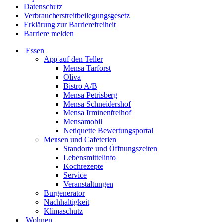
Datenschutz
Verbraucherstreitbeilegungsgesetz
Erklärung zur Barrierefreiheit
Barriere melden
Essen
App auf den Teller
Mensa Tarforst
Oliva
Bistro A/B
Mensa Petrisberg
Mensa Schneidershof
Mensa Irminenfreihof
Mensamobil
Netiquette Bewertungsportal
Mensen und Cafeterien
Standorte und Öffnungszeiten
Lebensmittelinfo
Kochrezepte
Service
Veranstaltungen
Burgenerator
Nachhaltigkeit
Klimaschutz
Wohnen