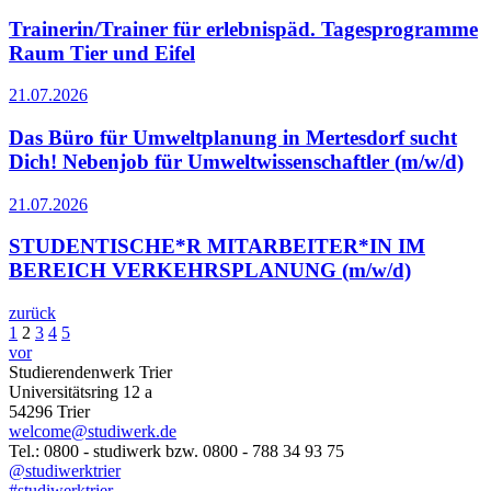
Trainerin/Trainer für erlebnispäd. Tagesprogramme
Raum Tier und Eifel
21.07.2026
Das Büro für Umweltplanung in Mertesdorf sucht
Dich! Nebenjob für Umweltwissenschaftler (m/w/d)
21.07.2026
STUDENTISCHE*R MITARBEITER*IN IM
BEREICH VERKEHRSPLANUNG (m/w/d)
zurück
1
2
3
4
5
vor
Studierendenwerk Trier
Universitätsring 12 a
54296 Trier
welcome@studiwerk.de
Tel.: 0800 - studiwerk bzw. 0800 - 788 34 93 75
@studiwerktrier
#studiwerktrier