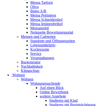
Mensa Tarforst
Oliva
Bistro A/B
Mensa Petrisberg
Mensa Schneidershof
Mensa Irminenfreihof
Mensamobil
Netiquette Bewertungsportal
Mensen und Cafeterien
Standorte und Öffnungszeiten
Lebensmittelinfo
Kochrezepte
Service
Veranstaltungen
Burgenerator
Nachhaltigkeit
Klimaschutz
Wohnen
Wohnen
Wohnungssuchende
Auf einen Blick
Online Bewerbung
weitere Angebote
Studieren mit Kind
Studieren mit Beeinträchtigung