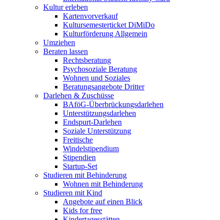
Kultur erleben
Kartenvorverkauf
Kultursemesterticket DiMiDo
Kulturförderung Allgemein
Umziehen
Beraten lassen
Rechtsberatung
Psychosoziale Beratung
Wohnen und Soziales
Beratungsangebote Dritter
Darlehen & Zuschüsse
BAföG-Überbrückungsdarlehen
Unterstützungsdarlehen
Endspurt-Darlehen
Soziale Unterstützung
Freitische
Windelstipendium
Stipendien
Startup-Set
Studieren mit Behinderung
Wohnen mit Behinderung
Studieren mit Kind
Angebote auf einen Blick
Kids for free
Kindertagesstätten