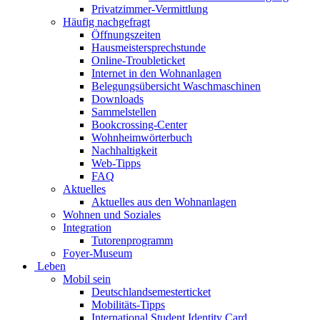
Privatzimmer-Vermittlung
Häufig nachgefragt
Öffnungszeiten
Hausmeistersprechstunde
Online-Troubleticket
Internet in den Wohnanlagen
Belegungsübersicht Waschmaschinen
Downloads
Sammelstellen
Bookcrossing-Center
Wohnheimwörterbuch
Nachhaltigkeit
Web-Tipps
FAQ
Aktuelles
Aktuelles aus den Wohnanlagen
Wohnen und Soziales
Integration
Tutorenprogramm
Foyer-Museum
Leben
Mobil sein
Deutschlandsemesterticket
Mobilitäts-Tipps
International Student Identity Card