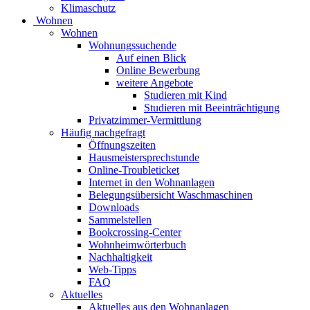
Klimaschutz
Wohnen
Wohnen
Wohnungssuchende
Auf einen Blick
Online Bewerbung
weitere Angebote
Studieren mit Kind
Studieren mit Beeinträchtigung
Privatzimmer-Vermittlung
Häufig nachgefragt
Öffnungszeiten
Hausmeistersprechstunde
Online-Troubleticket
Internet in den Wohnanlagen
Belegungsübersicht Waschmaschinen
Downloads
Sammelstellen
Bookcrossing-Center
Wohnheimwörterbuch
Nachhaltigkeit
Web-Tipps
FAQ
Aktuelles
Aktuelles aus den Wohnanlagen