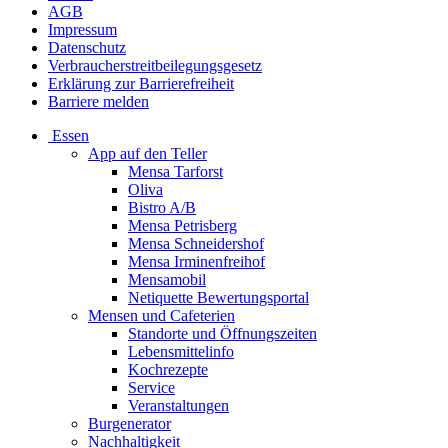
AGB
Impressum
Datenschutz
Verbraucherstreitbeilegungsgesetz
Erklärung zur Barrierefreiheit
Barriere melden
Essen
App auf den Teller
Mensa Tarforst
Oliva
Bistro A/B
Mensa Petrisberg
Mensa Schneidershof
Mensa Irminenfreihof
Mensamobil
Netiquette Bewertungsportal
Mensen und Cafeterien
Standorte und Öffnungszeiten
Lebensmittelinfo
Kochrezepte
Service
Veranstaltungen
Burgenerator
Nachhaltigkeit