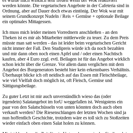
es würde mich wirklich sehr freuen wenn der Wok reaktiviert
werden könnte. Die vegetarischen Angebote in der Cafeteria sind in
Ordnung, aber auf Dauer doch etwas eintönig. Der Wok war mit
seinem Grundkonzept Nudeln / Reis + Gemüse + optionale Beilage
ein optimales Mittagessen.
Ich muss mich leider meinen Vorrednern anschließen - an den
Theken ist es mir als Mitarbeiter mittlerweile zu teuer. Zu dem Preis
müsste man satt werden - das ist leider beim vegetarischen Gericht
nicht immer der Fall. Den Studipreis würde ich da noch bezahlen
und mir dann oben noch einen Apfel und / oder einen Nachtisch
kaufen, aber 4 Euro zzgl. evtl. Beilagen ist für das Angebot wirklich
schon leicht über die Grenze. Vor allem dann verglichen mit dem
Angebot des Burgenerators besteht hier kein erkennbares Verhältnis.
Überhaupt blicke ich oft neidisch auf das Essen mit Fleischbeilage,
wie viel Vielfalt doch möglich ist, oft Fleisch, Gemüse und
Sättigungsbeilage.
Zu guter Letzt ist mir auch unverständlich wieso das (oder
irgendein) Salatangebot im forU weggefallen ist. Wenigstens ein
paar von den Salatschüsseln von unten könnten doch auch oben
verkauft werden? Die Riesenschlangen der letzten Wochen sind ja
nun hoffentlich Geschichte, trotzdem wäre es toll sich zu Stoßzeiten
wieder einfach oben einen Salat holen zu können.