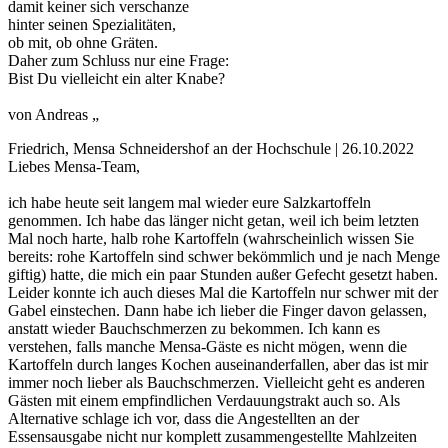
damit keiner sich verschanze
hinter seinen Spezialitäten,
ob mit, ob ohne Gräten.
Daher zum Schluss nur eine Frage:
Bist Du vielleicht ein alter Knabe?
von Andreas „
Friedrich, Mensa Schneidershof an der Hochschule | 26.10.2022
Liebes Mensa-Team,
ich habe heute seit langem mal wieder eure Salzkartoffeln
genommen. Ich habe das länger nicht getan, weil ich beim letzten
Mal noch harte, halb rohe Kartoffeln (wahrscheinlich wissen Sie
bereits: rohe Kartoffeln sind schwer bekömmlich und je nach Menge
giftig) hatte, die mich ein paar Stunden außer Gefecht gesetzt haben.
Leider konnte ich auch dieses Mal die Kartoffeln nur schwer mit der
Gabel einstechen. Dann habe ich lieber die Finger davon gelassen,
anstatt wieder Bauchschmerzen zu bekommen. Ich kann es
verstehen, falls manche Mensa-Gäste es nicht mögen, wenn die
Kartoffeln durch langes Kochen auseinanderfallen, aber das ist mir
immer noch lieber als Bauchschmerzen. Vielleicht geht es anderen
Gästen mit einem empfindlichen Verdauungstrakt auch so. Als
Alternative schlage ich vor, dass die Angestellten an der
Essensausgabe nicht nur komplett zusammengestellte Mahlzeiten