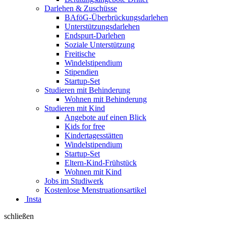
Darlehen & Zuschüsse
BAföG-Überbrückungsdarlehen
Unterstützungsdarlehen
Endspurt-Darlehen
Soziale Unterstützung
Freitische
Windelstipendium
Stipendien
Startup-Set
Studieren mit Behinderung
Wohnen mit Behinderung
Studieren mit Kind
Angebote auf einen Blick
Kids for free
Kindertagesstätten
Windelstipendium
Startup-Set
Eltern-Kind-Frühstück
Wohnen mit Kind
Jobs im Studiwerk
Kostenlose Menstruationsartikel
Insta
schließen