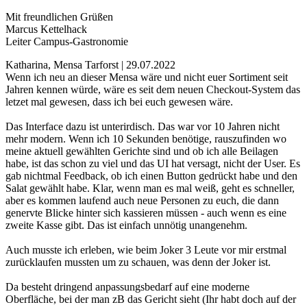
Mit freundlichen Grüßen
Marcus Kettelhack
Leiter Campus-Gastronomie
Katharina, Mensa Tarforst | 29.07.2022
Wenn ich neu an dieser Mensa wäre und nicht euer Sortiment seit
Jahren kennen würde, wäre es seit dem neuen Checkout-System das
letzet mal gewesen, dass ich bei euch gewesen wäre.
Das Interface dazu ist unterirdisch. Das war vor 10 Jahren nicht
mehr modern. Wenn ich 10 Sekunden benötige, rauszufinden wo
meine aktuell gewählten Gerichte sind und ob ich alle Beilagen
habe, ist das schon zu viel und das UI hat versagt, nicht der User. Es
gab nichtmal Feedback, ob ich einen Button gedrückt habe und den
Salat gewählt habe. Klar, wenn man es mal weiß, geht es schneller,
aber es kommen laufend auch neue Personen zu euch, die dann
genervte Blicke hinter sich kassieren müssen - auch wenn es eine
zweite Kasse gibt. Das ist einfach unnötig unangenehm.
Auch musste ich erleben, wie beim Joker 3 Leute vor mir erstmal
zurücklaufen mussten um zu schauen, was denn der Joker ist.
Da besteht dringend anpassungsbedarf auf eine moderne
Oberfläche, bei der man zB das Gericht sieht (Ihr habt doch auf der