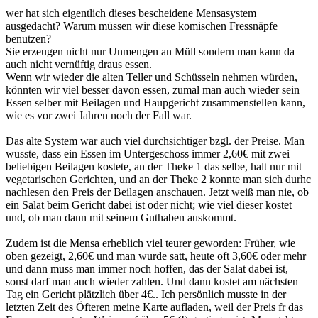
wer hat sich eigentlich dieses bescheidene Mensasystem
ausgedacht? Warum müssen wir diese komischen Fressnäpfe
benutzen?
Sie erzeugen nicht nur Unmengen an Müll sondern man kann da
auch nicht vernüftig draus essen.
Wenn wir wieder die alten Teller und Schüsseln nehmen würden,
könnten wir viel besser davon essen, zumal man auch wieder sein
Essen selber mit Beilagen und Haupgericht zusammenstellen kann,
wie es vor zwei Jahren noch der Fall war.
Das alte System war auch viel durchsichtiger bzgl. der Preise. Man
wusste, dass ein Essen im Untergeschoss immer 2,60€ mit zwei
beliebigen Beilagen kostete, an der Theke 1 das selbe, halt nur mit
vegetarischen Gerichten, und an der Theke 2 konnte man sich durhc
nachlesen den Preis der Beilagen anschauen. Jetzt weiß man nie, ob
ein Salat beim Gericht dabei ist oder nicht; wie viel dieser kostet
und, ob man dann mit seinem Guthaben auskommt.
Zudem ist die Mensa erheblich viel teurer geworden: Früher, wie
oben gezeigt, 2,60€ und man wurde satt, heute oft 3,60€ oder mehr
und dann muss man immer noch hoffen, das der Salat dabei ist,
sonst darf man auch wieder zahlen. Und dann kostet am nächsten
Tag ein Gericht plätzlich über 4€.. Ich persönlich musste in der
letzten Zeit des Öfteren meine Karte aufladen, weil der Preis fr das