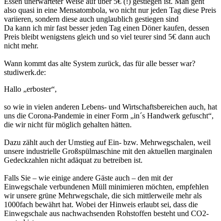
Essen unerwarteter Weise auf über 5€ (!) gestiegen ist. Man geht
also quasi in eine Mensatombola, wo nicht nur jeden Tag diese Preis
variieren, sondern diese auch unglaublich gestiegen sind
Da kann ich mir fast besser jeden Tag einen Döner kaufen, dessen
Preis bleibt wenigstens gleich und so viel teurer sind 5€ dann auch
nicht mehr.
Wann kommt das alte System zurück, das für alle besser war?
studiwerk.de:
Hallo „erboster“,
so wie in vielen anderen Lebens- und Wirtschaftsbereichen auch, hat
uns die Corona-Pandemie in einer Form „in´s Handwerk gefuscht“,
die wir nicht für möglich gehalten hätten.
Dazu zählt auch der Umstieg auf Ein- bzw. Mehrwegschalen, weil
unsere industrielle Großspülmaschine mit den aktuellen marginalen
Gedeckzahlen nicht adäquat zu betreiben ist.
Falls Sie – wie einige andere Gäste auch – den mit der
Einwegschale verbundenen Müll minimieren möchten, empfehlen
wir unsere grüne Mehrwegschale, die sich mittlerweile mehr als
1000fach bewährt hat. Wobei der Hinweis erlaubt sei, dass die
Einwegschale aus nachwachsenden Rohstoffen besteht und CO2-