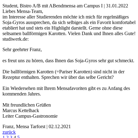
Student, Bistro A/B mit ABendmensa am Campus I | 31.01.2022
Liebes Mensa-Team,
im Interesse aller Studierenden möchte ich mich für regelmäßiges
Soja-Gyros aussprechen, da sich selbiges als ein Favorit komfortabel
etabliert hat und stets ein Highlight darstellt. Gerne ohne diese
seltsamen ballförmigen Karotten. Vielen Dank und Ihnen alles Gute!
studiwerk.de:
Sehr geehrter Franz,
es freut uns zu hören, dass Ihnen das Soja-Gyros sehr gut schmeckt.
Die ballförmigen Karotten (=Pariser Karotten) sind nicht in der
Rezeptur enthalten. Sprechen wir über das selbe Gericht?
Ein Wiedersehen mit Ihrem Mensafavoriten gibt es zu Anfang des
kommenden Jahres.
Mit freundlichen Grüßen
Marcus Kettelhack
Leiter Campus-Gastronomie
Franz, Mensa Tarforst | 02.12.2021
zurück
1
2
3
4
5
...