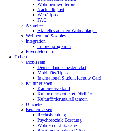
Wohnheimwörterbuch
Nachhaltigkeit
Web-Tipps
FAQ
Aktuelles
Aktuelles aus den Wohnanlagen
Wohnen und Soziales
Integration
Tutorenprogramm
Foyer-Museum
Leben
Mobil sein
Deutschlandsemesterticket
Mobilitäts-Tipps
International Student Identity Card
Kultur erleben
Kartenvorverkauf
Kultursemesterticket DiMiDo
Kulturförderung Allgemein
Umziehen
Beraten lassen
Rechtsberatung
Psychosoziale Beratung
Wohnen und Soziales
Beratungsangebote Dritter