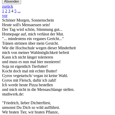
Absenden
zurück
1
2
3
4
5
...
vor
Schöner Morgen, Sonnenschein
Heute soll's Mensaessen sein!
Der Tag wird schön, Stimmung gut...
Homepage auf, mich verlässt der Mut.
"... mindestens ein veganes Gericht..."
Tränen strömen über mein Gesicht.
Wie die Hochschule wegen dieser Minderheit
mich von meiner Wahlmöglichkeit befreit
Kann ich nicht länger tolerieren
und muss es nun mal hier monieren!
Soja ist eigentlich Tierfutter!
Kocht doch mal mit echter Butter!
Gyros vegetarisch/ vegan ist keine Wahl.
Gyros mit Fleisch, dafür ich zahl!
Ich werde heute Pizza bestellen
und mich nicht in die Mensaschlange stellen.
studiwerk.de:
"Friedrich, lieber Dichterfürst,
umsonst Du Dich so wild aufführst.
Wir braten Tier, wir braten Pflanze,