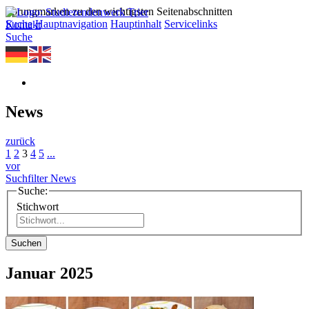
Sprungmarken zu den wichtigsten Seitenabschnitten
Suche
Hauptnavigation
Hauptinhalt
Servicelinks
Kontakt
Suche
News
zurück
1
2
3
4
5
...
vor
Suchfilter News
Suche:
Stichwort
Suchen
Januar 2025