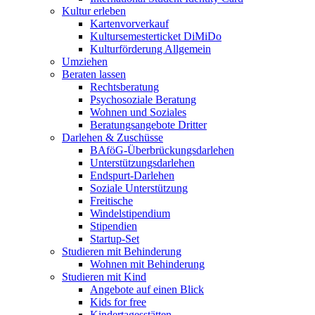
Kultur erleben
Kartenvorverkauf
Kultursemesterticket DiMiDo
Kulturförderung Allgemein
Umziehen
Beraten lassen
Rechtsberatung
Psychosoziale Beratung
Wohnen und Soziales
Beratungsangebote Dritter
Darlehen & Zuschüsse
BAföG-Überbrückungsdarlehen
Unterstützungsdarlehen
Endspurt-Darlehen
Soziale Unterstützung
Freitische
Windelstipendium
Stipendien
Startup-Set
Studieren mit Behinderung
Wohnen mit Behinderung
Studieren mit Kind
Angebote auf einen Blick
Kids for free
Kindertagesstätten