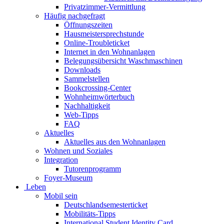
Privatzimmer-Vermittlung
Häufig nachgefragt
Öffnungszeiten
Hausmeistersprechstunde
Online-Troubleticket
Internet in den Wohnanlagen
Belegungsübersicht Waschmaschinen
Downloads
Sammelstellen
Bookcrossing-Center
Wohnheimwörterbuch
Nachhaltigkeit
Web-Tipps
FAQ
Aktuelles
Aktuelles aus den Wohnanlagen
Wohnen und Soziales
Integration
Tutorenprogramm
Foyer-Museum
Leben
Mobil sein
Deutschlandsemesterticket
Mobilitäts-Tipps
International Student Identity Card