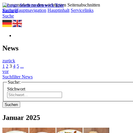
Sprungmarken zu den wichtigsten Seitenabschnitten
Suche
Hauptnavigation
Hauptinhalt
Servicelinks
Kontakt
Suche
News
zurück
1
2
3
4
5
...
vor
Suchfilter News
Suche:
Stichwort
Suchen
Januar 2025