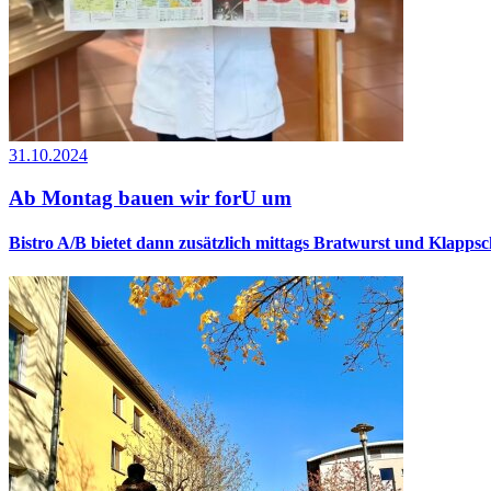
31.10.2024
Ab Montag bauen wir forU um
Bistro A/B bietet dann zusätzlich mittags Bratwurst und Klappsch