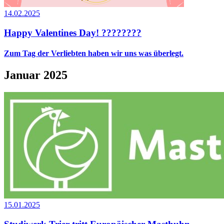
14.02.2025
Happy Valentines Day! ????????
Zum Tag der Verliebten haben wir uns was überlegt.
Januar 2025
15.01.2025