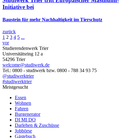
Studiwerk Trier tritt Europäischer Masthuhn-
Initiative bei
Baustein für mehr Nachhaltigkeit im Tierschutz
zurück
1
2
3
4
5
...
vor
Studierendenwerk Trier
Universitätsring 12 a
54296 Trier
welcome@studiwerk.de
Tel.: 0800 - studiwerk bzw. 0800 - 788 34 93 75
@studiwerktrier
#studiwerktrier
Meistgesucht
Essen
Wohnen
Fahren
Burgenerator
DI MI DO
Darlehen & Zuschüsse
Jobbörse
Gästebuch