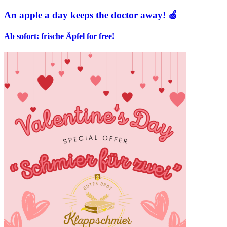
An apple a day keeps the doctor away! 🍏
Ab sofort: frische Äpfel for free!