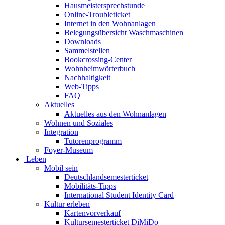
Hausmeistersprechstunde
Online-Troubleticket
Internet in den Wohnanlagen
Belegungsübersicht Waschmaschinen
Downloads
Sammelstellen
Bookcrossing-Center
Wohnheimwörterbuch
Nachhaltigkeit
Web-Tipps
FAQ
Aktuelles
Aktuelles aus den Wohnanlagen
Wohnen und Soziales
Integration
Tutorenprogramm
Foyer-Museum
Leben
Mobil sein
Deutschlandsemesterticket
Mobilitäts-Tipps
International Student Identity Card
Kultur erleben
Kartenvorverkauf
Kultursemesterticket DiMiDo