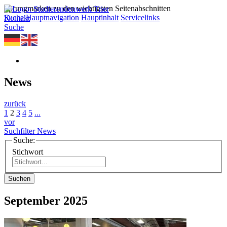
Sprungmarken zu den wichtigsten Seitenabschnitten
Suche
Hauptnavigation
Hauptinhalt
Servicelinks
Kontakt
Suche
News
zurück
1
2
3
4
5
...
vor
Suchfilter News
Suche:
Stichwort
Suchen
September 2025