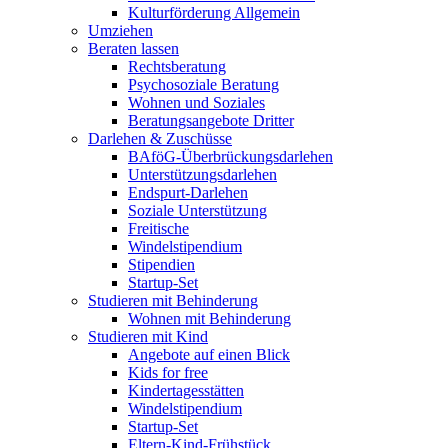
Kulturförderung Allgemein
Umziehen
Beraten lassen
Rechtsberatung
Psychosoziale Beratung
Wohnen und Soziales
Beratungsangebote Dritter
Darlehen & Zuschüsse
BAföG-Überbrückungsdarlehen
Unterstützungsdarlehen
Endspurt-Darlehen
Soziale Unterstützung
Freitische
Windelstipendium
Stipendien
Startup-Set
Studieren mit Behinderung
Wohnen mit Behinderung
Studieren mit Kind
Angebote auf einen Blick
Kids for free
Kindertagesstätten
Windelstipendium
Startup-Set
Eltern-Kind-Frühstück