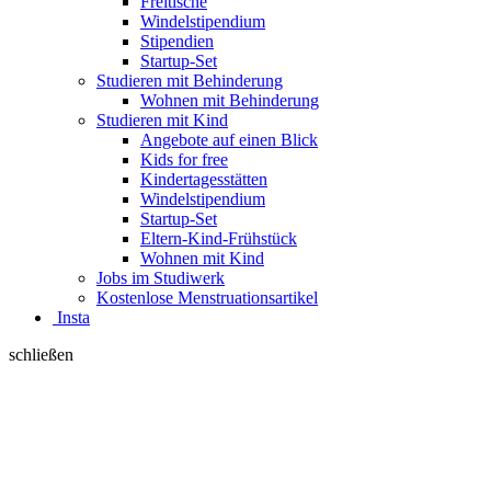
Freitische
Windelstipendium
Stipendien
Startup-Set
Studieren mit Behinderung
Wohnen mit Behinderung
Studieren mit Kind
Angebote auf einen Blick
Kids for free
Kindertagesstätten
Windelstipendium
Startup-Set
Eltern-Kind-Frühstück
Wohnen mit Kind
Jobs im Studiwerk
Kostenlose Menstruationsartikel
Insta
schließen