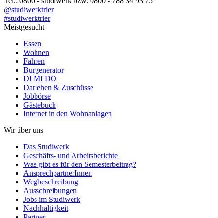
Tel.: 0800 - studiwerk bzw. 0800 - 788 34 93 75
@studiwerktrier
#studiwerktrier
Meistgesucht
Essen
Wohnen
Fahren
Burgenerator
DI MI DO
Darlehen & Zuschüsse
Jobbörse
Gästebuch
Internet in den Wohnanlagen
Wir über uns
Das Studiwerk
Geschäfts- und Arbeitsberichte
Was gibt es für den Semesterbeitrag?
AnsprechpartnerInnen
Wegbeschreibung
Ausschreibungen
Jobs im Studiwerk
Nachhaltigkeit
Partner