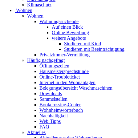
Klimaschutz
Wohnen
Wohnen
Wohnungssuchende
Auf einen Blick
Online Bewerbung
weitere Angebote
Studieren mit Kind
Studieren mit Beeinträchtigung
Privatzimmer-Vermittlung
Häufig nachgefragt
Öffnungszeiten
Hausmeistersprechstunde
Online-Troubleticket
Internet in den Wohnanlagen
Belegungsübersicht Waschmaschinen
Downloads
Sammelstellen
Bookcrossing-Center
Wohnheimwörterbuch
Nachhaltigkeit
Web-Tipps
FAQ
Aktuelles
Aktuelles aus den Wohnanlagen