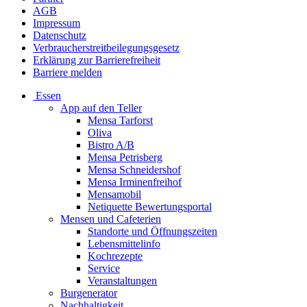
AGB
Impressum
Datenschutz
Verbraucherstreitbeilegungsgesetz
Erklärung zur Barrierefreiheit
Barriere melden
Essen
App auf den Teller
Mensa Tarforst
Oliva
Bistro A/B
Mensa Petrisberg
Mensa Schneidershof
Mensa Irminenfreihof
Mensamobil
Netiquette Bewertungsportal
Mensen und Cafeterien
Standorte und Öffnungszeiten
Lebensmittelinfo
Kochrezepte
Service
Veranstaltungen
Burgenerator
Nachhaltigkeit