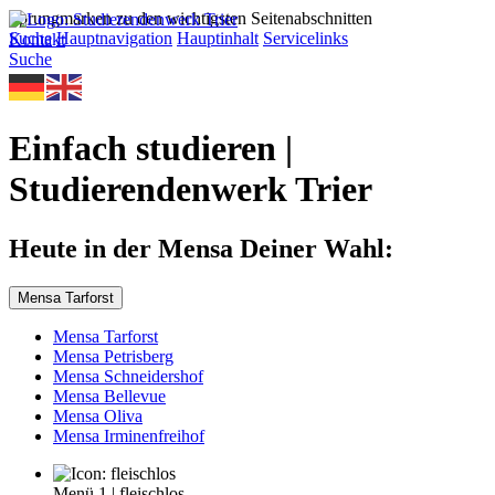
Sprungmarken zu den wichtigsten Seitenabschnitten
Suche
Hauptnavigation
Hauptinhalt
Servicelinks
Kontakt
Suche
Einfach studieren |
Studierendenwerk Trier
Heute in der Mensa Deiner Wahl:
Mensa Tarforst
Mensa Tarforst
Mensa Petrisberg
Mensa Schneidershof
Mensa Bellevue
Mensa Oliva
Mensa Irminenfreihof
Menü 1
|
fleischlos