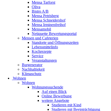
Mensa Tarforst
Oliva
Bistro A/B
Mensa Petrisberg
Mensa Schneidershof
Mensa Irminenfreihof
Mensamobil
Netiquette Bewertungsportal
Mensen und Cafeterien
Standorte und Öffnungszeiten
Lebensmittelinfo
Kochrezepte
Service
Veranstaltungen
Burgenerator
Nachhaltigkeit
Klimaschutz
Wohnen
Wohnen
Wohnungssuchende
Auf einen Blick
Online Bewerbung
weitere Angebote
Studieren mit Kind
Studieren mit Beeinträchtigung