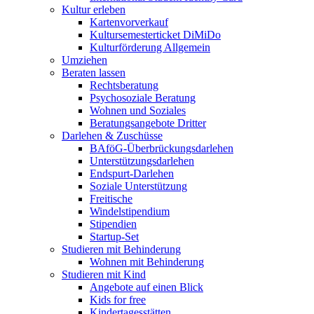
Kultur erleben
Kartenvorverkauf
Kultursemesterticket DiMiDo
Kulturförderung Allgemein
Umziehen
Beraten lassen
Rechtsberatung
Psychosoziale Beratung
Wohnen und Soziales
Beratungsangebote Dritter
Darlehen & Zuschüsse
BAföG-Überbrückungsdarlehen
Unterstützungsdarlehen
Endspurt-Darlehen
Soziale Unterstützung
Freitische
Windelstipendium
Stipendien
Startup-Set
Studieren mit Behinderung
Wohnen mit Behinderung
Studieren mit Kind
Angebote auf einen Blick
Kids for free
Kindertagesstätten