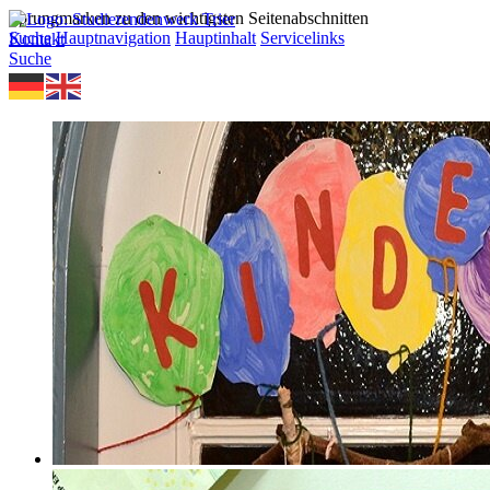
Sprungmarken zu den wichtigsten Seitenabschnitten
Suche
Hauptnavigation
Hauptinhalt
Servicelinks
Kontakt
Suche