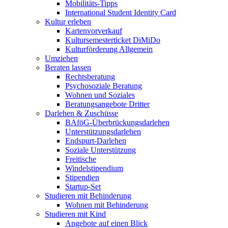
Mobilitäts-Tipps
International Student Identity Card
Kultur erleben
Kartenvorverkauf
Kultursemesterticket DiMiDo
Kulturförderung Allgemein
Umziehen
Beraten lassen
Rechtsberatung
Psychosoziale Beratung
Wohnen und Soziales
Beratungsangebote Dritter
Darlehen & Zuschüsse
BAföG-Überbrückungsdarlehen
Unterstützungsdarlehen
Endspurt-Darlehen
Soziale Unterstützung
Freitische
Windelstipendium
Stipendien
Startup-Set
Studieren mit Behinderung
Wohnen mit Behinderung
Studieren mit Kind
Angebote auf einen Blick