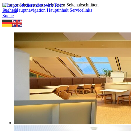
Sprungmarken zu den wichtigsten Seitenabschnitten
Suche
Hauptnavigation
Hauptinhalt
Servicelinks
Kontakt
Suche