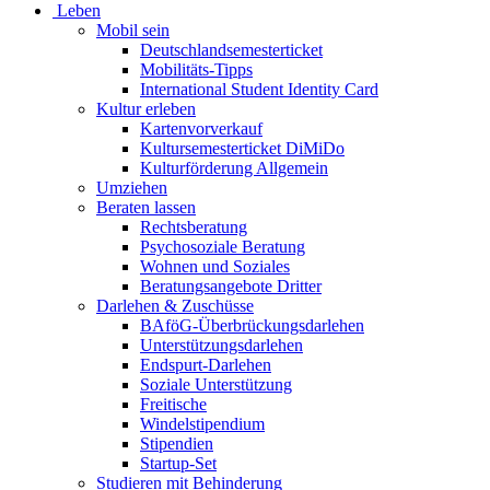
Leben
Mobil sein
Deutschlandsemesterticket
Mobilitäts-Tipps
International Student Identity Card
Kultur erleben
Kartenvorverkauf
Kultursemesterticket DiMiDo
Kulturförderung Allgemein
Umziehen
Beraten lassen
Rechtsberatung
Psychosoziale Beratung
Wohnen und Soziales
Beratungsangebote Dritter
Darlehen & Zuschüsse
BAföG-Überbrückungsdarlehen
Unterstützungsdarlehen
Endspurt-Darlehen
Soziale Unterstützung
Freitische
Windelstipendium
Stipendien
Startup-Set
Studieren mit Behinderung