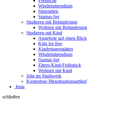
Freitische
Windelstipendium
Stipendien
Startup-Set
Studieren mit Behinderung
Wohnen mit Behinderung
Studieren mit Kind
Angebote auf einen Blick
Kids for free
Kindertagesstätten
Windelstipendium
Startup-Set
Eltern-Kind-Frühstück
Wohnen mit Kind
Jobs im Studiwerk
Kostenlose Menstruationsartikel
Insta
schließen