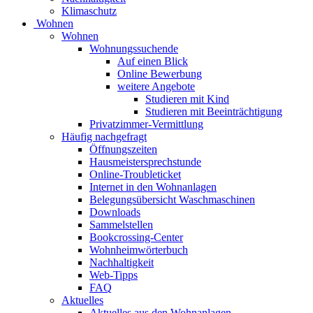
Klimaschutz
Wohnen
Wohnen
Wohnungssuchende
Auf einen Blick
Online Bewerbung
weitere Angebote
Studieren mit Kind
Studieren mit Beeinträchtigung
Privatzimmer-Vermittlung
Häufig nachgefragt
Öffnungszeiten
Hausmeistersprechstunde
Online-Troubleticket
Internet in den Wohnanlagen
Belegungsübersicht Waschmaschinen
Downloads
Sammelstellen
Bookcrossing-Center
Wohnheimwörterbuch
Nachhaltigkeit
Web-Tipps
FAQ
Aktuelles
Aktuelles aus den Wohnanlagen