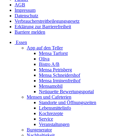
AGB
Impressum
Datenschutz
Verbraucherstreitbeilegungsgesetz
Erklärung zur Barrierefreiheit
Barriere melden
Essen
App auf den Teller
Mensa Tarforst
Oliva
Bistro A/B
Mensa Petrisberg
Mensa Schneidershof
Mensa Irminenfreihof
Mensamobil
Netiquette Bewertungsportal
Mensen und Cafeterien
Standorte und Öffnungszeiten
Lebensmittelinfo
Kochrezepte
Service
Veranstaltungen
Burgenerator
Nachhaltigkeit