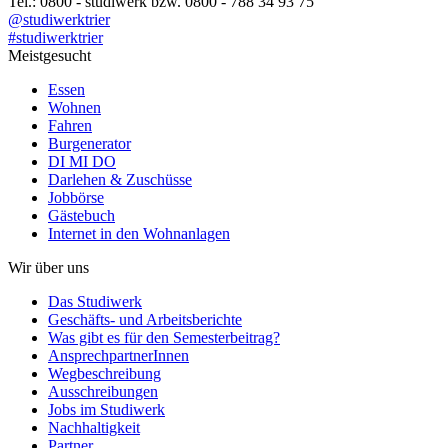
Tel.: 0800 - studiwerk bzw. 0800 - 788 34 93 75
@studiwerktrier
#studiwerktrier
Meistgesucht
Essen
Wohnen
Fahren
Burgenerator
DI MI DO
Darlehen & Zuschüsse
Jobbörse
Gästebuch
Internet in den Wohnanlagen
Wir über uns
Das Studiwerk
Geschäfts- und Arbeitsberichte
Was gibt es für den Semesterbeitrag?
AnsprechpartnerInnen
Wegbeschreibung
Ausschreibungen
Jobs im Studiwerk
Nachhaltigkeit
Partner