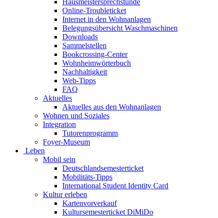
Hausmeistersprechstunde
Online-Troubleticket
Internet in den Wohnanlagen
Belegungsübersicht Waschmaschinen
Downloads
Sammelstellen
Bookcrossing-Center
Wohnheimwörterbuch
Nachhaltigkeit
Web-Tipps
FAQ
Aktuelles
Aktuelles aus den Wohnanlagen
Wohnen und Soziales
Integration
Tutorenprogramm
Foyer-Museum
Leben
Mobil sein
Deutschlandsemesterticket
Mobilitäts-Tipps
International Student Identity Card
Kultur erleben
Kartenvorverkauf
Kultursemesterticket DiMiDo