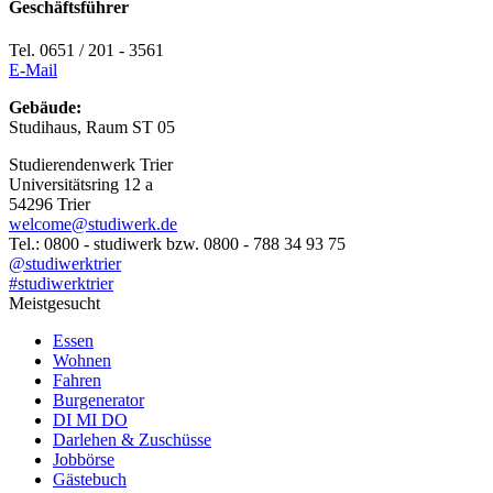
Geschäftsführer
Tel. 0651 / 201 - 3561
E-Mail
Gebäude:
Studihaus, Raum ST 05
Studierendenwerk Trier
Universitätsring 12 a
54296 Trier
welcome@studiwerk.de
Tel.: 0800 - studiwerk bzw. 0800 - 788 34 93 75
@studiwerktrier
#studiwerktrier
Meistgesucht
Essen
Wohnen
Fahren
Burgenerator
DI MI DO
Darlehen & Zuschüsse
Jobbörse
Gästebuch