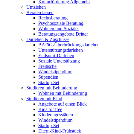
Kulturförderung Allgemein
Umziehen
Beraten lassen
Rechtsberatung
Psychosoziale Beratung
Wohnen und Soziales
Beratungsangebote Dritter
Darlehen & Zuschüsse
BAföG-Überbrückungsdarlehen
Unterstützungsdarlehen
Endspurt-Darlehen
Soziale Unterstützung
Freitische
Windelstipendium
Stipendien
Startup-Set
Studieren mit Behinderung
Wohnen mit Behinderung
Studieren mit Kind
Angebote auf einen Blick
Kids for free
Kindertagesstätten
Windelstipendium
Startup-Set
Eltern-Kind-Frühstück